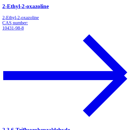
2-Ethyl-2-oxazoline
2-Ethyl-2-oxazoline
CAS number:
10431-98-8
2,3,6-Trifluorobenzaldehyde