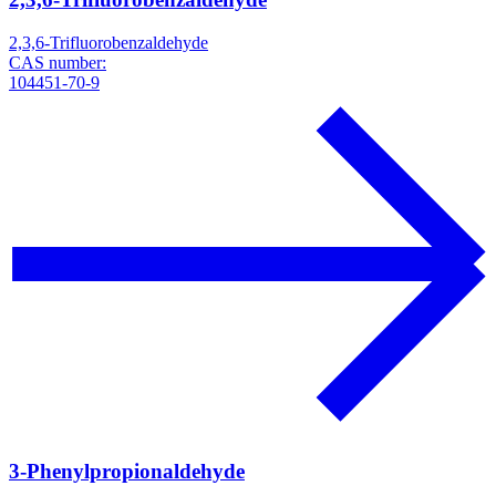
2,3,6-Trifluorobenzaldehyde
CAS number:
104451-70-9
3-Phenylpropionaldehyde