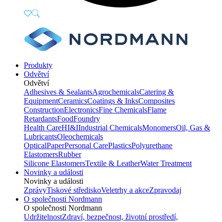
Produkty
Odvětví
Odvětví
Adhesives & Sealants
Agrochemicals
Catering &
Equipment
Ceramics
Coatings & Inks
Composites
Construction
Electronics
Fine Chemicals
Flame
Retardants
Food
Foundry
Health Care
HI&I
Industrial Chemicals
Monomers
Oil, Gas &
Lubricants
Oleochemicals
Optical
Paper
Personal Care
Plastics
Polyurethane
Elastomers
Rubber
Silicone Elastomers
Textile & Leather
Water Treatment
Novinky a události
Novinky a události
Zprávy
Tiskové středisko
Veletrhy a akce
Zpravodaj
O společnosti Nordmann
O společnosti Nordmann
Udržitelnost
Zdraví, bezpečnost, životní prostředí,