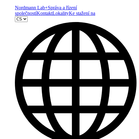
Nordmann Lab+
Správa a řízení
společností
Kontakt
Lokality
Ke stažení na