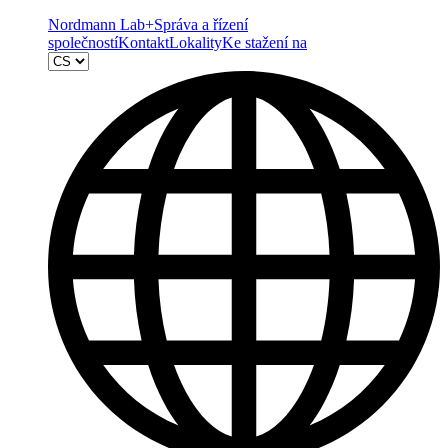
Nordmann Lab+
Správa a řízení
společností
Kontakt
Lokality
Ke stažení na