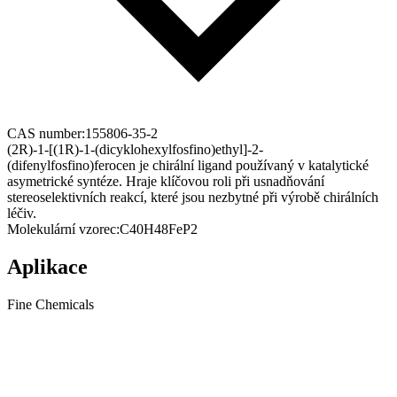
CAS number:
155806-35-2
(2R)-1-[(1R)-1-(dicyklohexylfosfino)ethyl]-2-
(difenylfosfino)ferocen je chirální ligand používaný v katalytické
asymetrické syntéze. Hraje klíčovou roli při usnadňování
stereoselektivních reakcí, které jsou nezbytné při výrobě chirálních
léčiv.
Molekulární vzorec:
C40H48FeP2
Aplikace
Fine Chemicals