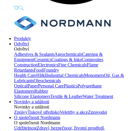
Produkty
Odvětví
Odvětví
Adhesives & Sealants
Agrochemicals
Catering &
Equipment
Ceramics
Coatings & Inks
Composites
Construction
Electronics
Fine Chemicals
Flame
Retardants
Food
Foundry
Health Care
HI&I
Industrial Chemicals
Monomers
Oil, Gas &
Lubricants
Oleochemicals
Optical
Paper
Personal Care
Plastics
Polyurethane
Elastomers
Rubber
Silicone Elastomers
Textile & Leather
Water Treatment
Novinky a události
Novinky a události
Zprávy
Tiskové středisko
Veletrhy a akce
Zpravodaj
O společnosti Nordmann
O společnosti Nordmann
Udržitelnost
Zdraví, bezpečnost, životní prostředí,