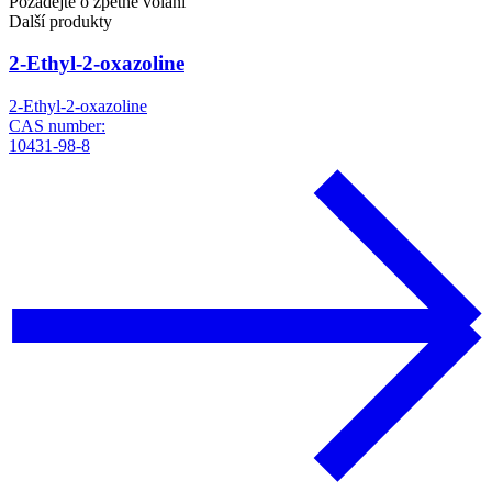
Požádejte o zpětné volání
Další produkty
2-Ethyl-2-oxazoline
2-Ethyl-2-oxazoline
CAS number:
10431-98-8