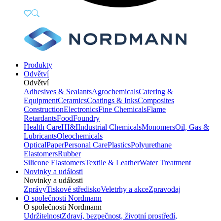
Produkty
Odvětví
Odvětví
Adhesives & Sealants
Agrochemicals
Catering &
Equipment
Ceramics
Coatings & Inks
Composites
Construction
Electronics
Fine Chemicals
Flame
Retardants
Food
Foundry
Health Care
HI&I
Industrial Chemicals
Monomers
Oil, Gas &
Lubricants
Oleochemicals
Optical
Paper
Personal Care
Plastics
Polyurethane
Elastomers
Rubber
Silicone Elastomers
Textile & Leather
Water Treatment
Novinky a události
Novinky a události
Zprávy
Tiskové středisko
Veletrhy a akce
Zpravodaj
O společnosti Nordmann
O společnosti Nordmann
Udržitelnost
Zdraví, bezpečnost, životní prostředí,