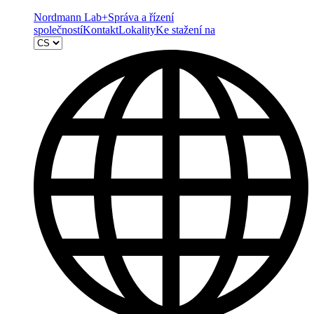
Nordmann Lab+
Správa a řízení
společností
Kontakt
Lokality
Ke stažení na