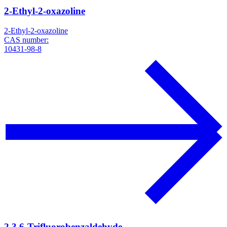
2-Ethyl-2-oxazoline
2-Ethyl-2-oxazoline
CAS number:
10431-98-8
2,3,6-Trifluorobenzaldehyde