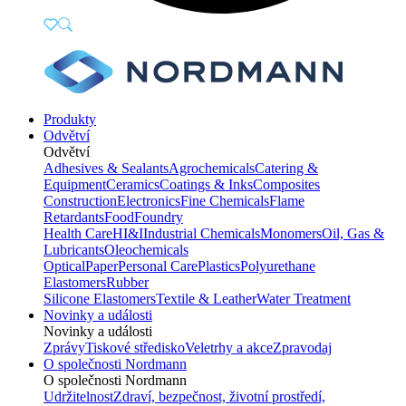
Produkty
Odvětví
Odvětví
Adhesives & Sealants
Agrochemicals
Catering &
Equipment
Ceramics
Coatings & Inks
Composites
Construction
Electronics
Fine Chemicals
Flame
Retardants
Food
Foundry
Health Care
HI&I
Industrial Chemicals
Monomers
Oil, Gas &
Lubricants
Oleochemicals
Optical
Paper
Personal Care
Plastics
Polyurethane
Elastomers
Rubber
Silicone Elastomers
Textile & Leather
Water Treatment
Novinky a události
Novinky a události
Zprávy
Tiskové středisko
Veletrhy a akce
Zpravodaj
O společnosti Nordmann
O společnosti Nordmann
Udržitelnost
Zdraví, bezpečnost, životní prostředí,