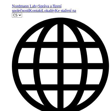
Nordmann Lab+
Správa a řízení
společností
Kontakt
Lokality
Ke stažení na