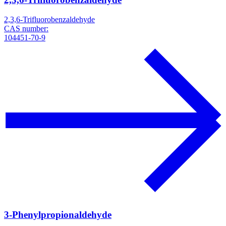
2,3,6-Trifluorobenzaldehyde
CAS number:
104451-70-9
3-Phenylpropionaldehyde