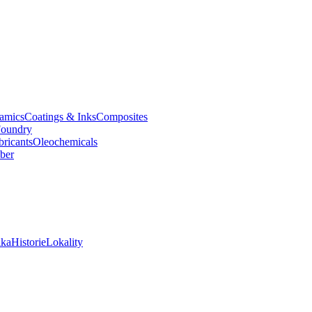
amics
Coatings & Inks
Composites
oundry
bricants
Oleochemicals
ber
ika
Historie
Lokality