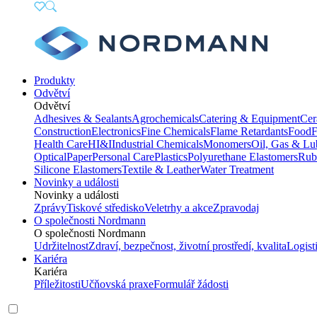
Produkty
Odvětví
Odvětví
Adhesives & Sealants
Agrochemicals
Catering & Equipment
Cer
Construction
Electronics
Fine Chemicals
Flame Retardants
Food
F
Health Care
HI&I
Industrial Chemicals
Monomers
Oil, Gas & Lu
Optical
Paper
Personal Care
Plastics
Polyurethane Elastomers
Rub
Silicone Elastomers
Textile & Leather
Water Treatment
Novinky a události
Novinky a události
Zprávy
Tiskové středisko
Veletrhy a akce
Zpravodaj
O společnosti Nordmann
O společnosti Nordmann
Udržitelnost
Zdraví, bezpečnost, životní prostředí, kvalita
Logist
Kariéra
Kariéra
Příležitosti
Učňovská praxe
Formulář žádosti