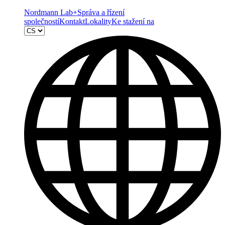
Nordmann Lab+
Správa a řízení
společností
Kontakt
Lokality
Ke stažení na