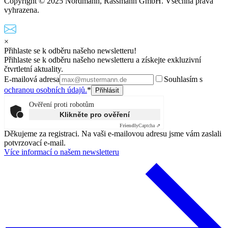
Copyright © 2025 Nordmann, Rassmann GmbH. Všechna práva
vyhrazena.
×
Přihlaste se k odběru našeho newsletteru!
Přihlaste se k odběru našeho newsletteru a získejte exkluzivní
čtvrtletní aktuality.
E-mailová adresa
Souhlasím s
ochranou osobních údajů.
*
Ověření proti robotům
Klikněte pro ověření
Friendly
Captcha ⇗
Děkujeme za registraci. Na vaši e-mailovou adresu jsme vám zaslali
potvrzovací e-mail.
Více informací o našem newsletteru