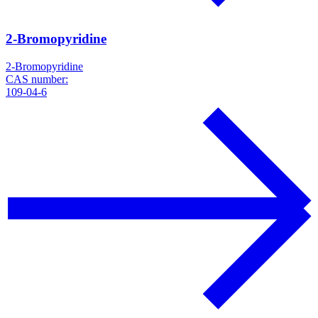
2-Bromopyridine
2-Bromopyridine
CAS number:
109-04-6