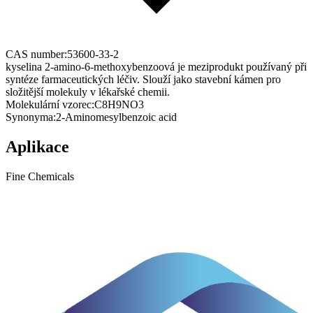
CAS number:
53600-33-2
kyselina 2-amino-6-methoxybenzoová je meziprodukt používaný při
syntéze farmaceutických léčiv. Slouží jako stavební kámen pro
složitější molekuly v lékařské chemii.
Molekulární vzorec:
C8H9NO3
Synonyma:
2-Aminomesylbenzoic acid
Aplikace
Fine Chemicals