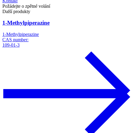
Kontakt
Požádejte o zpětné volání
Další produkty
1-Methylpiperazine
1-Methylpiperazine
CAS number:
109-01-3