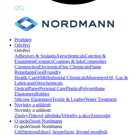
Produkty
Odvětví
Odvětví
Adhesives & Sealants
Agrochemicals
Catering &
Equipment
Ceramics
Coatings & Inks
Composites
Construction
Electronics
Fine Chemicals
Flame
Retardants
Food
Foundry
Health Care
HI&I
Industrial Chemicals
Monomers
Oil, Gas &
Lubricants
Oleochemicals
Optical
Paper
Personal Care
Plastics
Polyurethane
Elastomers
Rubber
Silicone Elastomers
Textile & Leather
Water Treatment
Novinky a události
Novinky a události
Zprávy
Tiskové středisko
Veletrhy a akce
Zpravodaj
O společnosti Nordmann
O společnosti Nordmann
Udržitelnost
Zdraví, bezpečnost, životní prostředí,