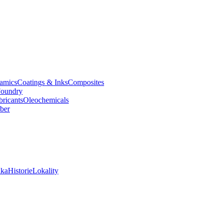
amics
Coatings & Inks
Composites
oundry
bricants
Oleochemicals
ber
ika
Historie
Lokality