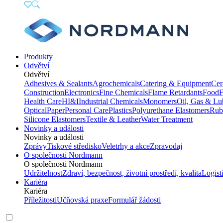
Produkty
Odvětví
Odvětví
Adhesives & Sealants
Agrochemicals
Catering & Equipment
Cer
Construction
Electronics
Fine Chemicals
Flame Retardants
Food
F
Health Care
HI&I
Industrial Chemicals
Monomers
Oil, Gas & Lu
Optical
Paper
Personal Care
Plastics
Polyurethane Elastomers
Rub
Silicone Elastomers
Textile & Leather
Water Treatment
Novinky a události
Novinky a události
Zprávy
Tiskové středisko
Veletrhy a akce
Zpravodaj
O společnosti Nordmann
O společnosti Nordmann
Udržitelnost
Zdraví, bezpečnost, životní prostředí, kvalita
Logist
Kariéra
Kariéra
Příležitosti
Učňovská praxe
Formulář žádosti