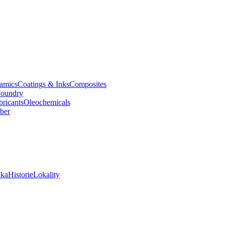
amics
Coatings & Inks
Composites
oundry
bricants
Oleochemicals
ber
ika
Historie
Lokality