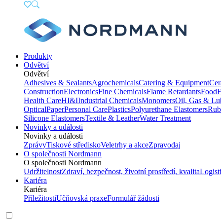
Produkty
Odvětví
Odvětví
Adhesives & Sealants
Agrochemicals
Catering & Equipment
Cer
Construction
Electronics
Fine Chemicals
Flame Retardants
Food
F
Health Care
HI&I
Industrial Chemicals
Monomers
Oil, Gas & Lu
Optical
Paper
Personal Care
Plastics
Polyurethane Elastomers
Rub
Silicone Elastomers
Textile & Leather
Water Treatment
Novinky a události
Novinky a události
Zprávy
Tiskové středisko
Veletrhy a akce
Zpravodaj
O společnosti Nordmann
O společnosti Nordmann
Udržitelnost
Zdraví, bezpečnost, životní prostředí, kvalita
Logist
Kariéra
Kariéra
Příležitosti
Učňovská praxe
Formulář žádosti