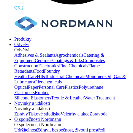
Produkty
Odvětví
Odvětví
Adhesives & Sealants
Agrochemicals
Catering &
Equipment
Ceramics
Coatings & Inks
Composites
Construction
Electronics
Fine Chemicals
Flame
Retardants
Food
Foundry
Health Care
HI&I
Industrial Chemicals
Monomers
Oil, Gas &
Lubricants
Oleochemicals
Optical
Paper
Personal Care
Plastics
Polyurethane
Elastomers
Rubber
Silicone Elastomers
Textile & Leather
Water Treatment
Novinky a události
Novinky a události
Zprávy
Tiskové středisko
Veletrhy a akce
Zpravodaj
O společnosti Nordmann
O společnosti Nordmann
Udržitelnost
Zdraví, bezpečnost, životní prostředí,