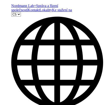
Nordmann Lab+
Správa a řízení
společností
Kontakt
Lokality
Ke stažení na