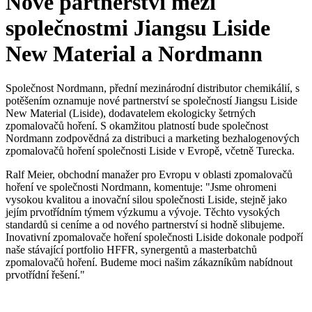
Nové partnerství mezi
společnostmi Jiangsu Liside
New Material a Nordmann
Společnost Nordmann, přední mezinárodní distributor chemikálií, s
potěšením oznamuje nové partnerství se společností Jiangsu Liside
New Material (Liside), dodavatelem ekologicky šetrných
zpomalovačů hoření. S okamžitou platností bude společnost
Nordmann zodpovědná za distribuci a marketing bezhalogenových
zpomalovačů hoření společnosti Liside v Evropě, včetně Turecka.
Ralf Meier, obchodní manažer pro Evropu v oblasti zpomalovačů
hoření ve společnosti Nordmann, komentuje: "Jsme ohromeni
vysokou kvalitou a inovační silou společnosti Liside, stejně jako
jejím prvotřídním týmem výzkumu a vývoje. Těchto vysokých
standardů si ceníme a od nového partnerství si hodně slibujeme.
Inovativní zpomalovače hoření společnosti Liside dokonale podpoří
naše stávající portfolio HFFR, synergentů a masterbatchů
zpomalovačů hoření. Budeme moci našim zákazníkům nabídnout
prvotřídní řešení."