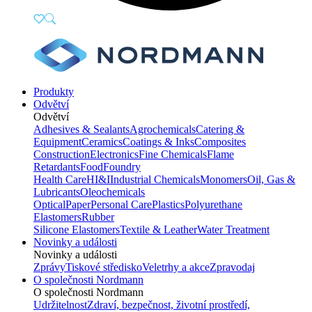
Produkty
Odvětví
Odvětví
Adhesives & Sealants
Agrochemicals
Catering &
Equipment
Ceramics
Coatings & Inks
Composites
Construction
Electronics
Fine Chemicals
Flame
Retardants
Food
Foundry
Health Care
HI&I
Industrial Chemicals
Monomers
Oil, Gas &
Lubricants
Oleochemicals
Optical
Paper
Personal Care
Plastics
Polyurethane
Elastomers
Rubber
Silicone Elastomers
Textile & Leather
Water Treatment
Novinky a události
Novinky a události
Zprávy
Tiskové středisko
Veletrhy a akce
Zpravodaj
O společnosti Nordmann
O společnosti Nordmann
Udržitelnost
Zdraví, bezpečnost, životní prostředí,