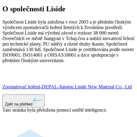
O společnosti Liside
Společnost Liside byla založena v roce 2003 a je předním čínským
výrobcem zpomalovačů hoření šetrných k životnímu prostředí.
Společnost Liside má výrobní závod o rozloze 38 000 metrů
čtverečních ve městě Jiangyan v Tchaj-čou a nabízí inovativní řešení
pro technické plasty, PU nátěry a různé druhy tkanin. Společnost
zaměstnává 130 lidí. Společnost Liside je certifikována podle norem
ISO9001, ISO14001 a OHSAS18001 a úzce spolupracuje s
předními čínskými univerzitami.
Zpomalovač hoření-DEPAL-Jiangsu Liside New Material Co., Ltd
Zpět na přehled
Tato stránka byla přeložena pomocí umělé inteligence.