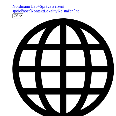
Nordmann Lab+
Správa a řízení
společností
Kontakt
Lokality
Ke stažení na