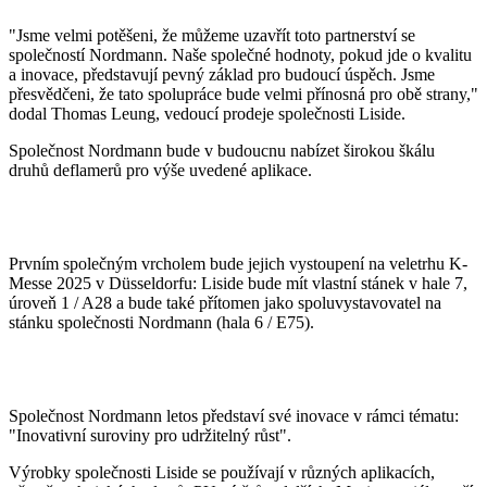
"Jsme velmi potěšeni, že můžeme uzavřít toto partnerství se
společností Nordmann. Naše společné hodnoty, pokud jde o kvalitu
a inovace, představují pevný základ pro budoucí úspěch. Jsme
přesvědčeni, že tato spolupráce bude velmi přínosná pro obě strany,"
dodal Thomas Leung, vedoucí prodeje společnosti Liside.
Společnost Nordmann bude v budoucnu nabízet širokou škálu
druhů deflamerů pro výše uvedené aplikace.
Prvním společným vrcholem bude jejich vystoupení na veletrhu K-
Messe 2025 v Düsseldorfu: Liside bude mít vlastní stánek v hale 7,
úroveň 1 / A28 a bude také přítomen jako spoluvystavovatel na
stánku společnosti Nordmann (hala 6 / E75).
Společnost Nordmann letos představí své inovace v rámci tématu:
"Inovativní suroviny pro udržitelný růst".
Výrobky společnosti Liside se používají v různých aplikacích,