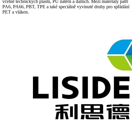
včetně technických plastů, PU nátěrů a dalších. Mezi materiály patří
PA6, PA66, PBT, TPE a také speciálně vyvinuté druhy pro spřádání
PET a vláken.