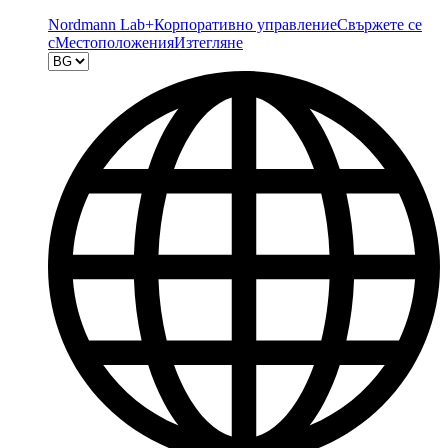
Nordmann Lab+
Корпоративно управление
Свържете се
с
Местоположения
Изтегляне