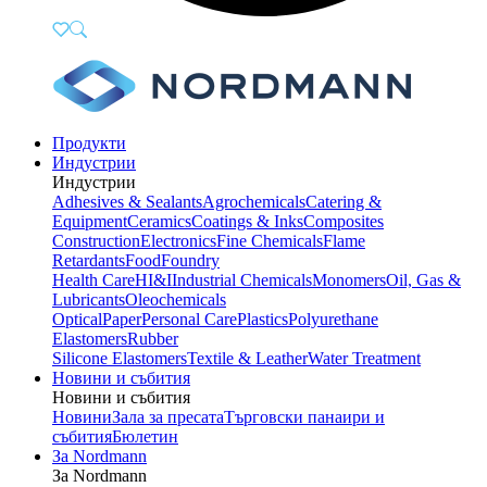
Продукти
Индустрии
Индустрии
Adhesives & Sealants
Agrochemicals
Catering &
Equipment
Ceramics
Coatings & Inks
Composites
Construction
Electronics
Fine Chemicals
Flame
Retardants
Food
Foundry
Health Care
HI&I
Industrial Chemicals
Monomers
Oil, Gas &
Lubricants
Oleochemicals
Optical
Paper
Personal Care
Plastics
Polyurethane
Elastomers
Rubber
Silicone Elastomers
Textile & Leather
Water Treatment
Новини и събития
Новини и събития
Новини
Зала за пресата
Търговски панаири и
събития
Бюлетин
За Nordmann
За Nordmann