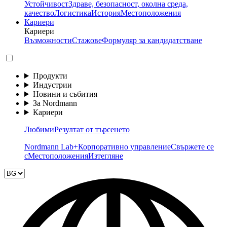
Устойчивост
Здраве, безопасност, околна среда,
качество
Логистика
История
Местоположения
Кариери
Кариери
Възможности
Стажове
Формуляр за кандидатстване
Продукти
Индустрии
Новини и събития
За Nordmann
Кариери
Любими
Резултат от търсенето
Nordmann Lab+
Корпоративно управление
Свържете се
с
Местоположения
Изтегляне