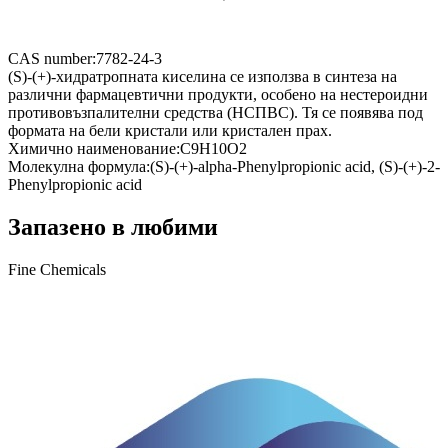
CAS number:
7782-24-3
(S)-(+)-хидратропната киселина се използва в синтеза на
различни фармацевтични продукти, особено на нестероидни
противовъзпалителни средства (НСПВС). Тя се появява под
формата на бели кристали или кристален прах.
Химично наименование:
C9H10O2
Молекулна формула:
(S)-(+)-alpha-Phenylpropionic acid, (S)-(+)-2-
Phenylpropionic acid
Запазено в любими
Fine Chemicals