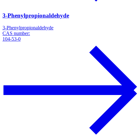
3-Phenylpropionaldehyde
3-Phenylpropionaldehyde
CAS number:
104-53-0