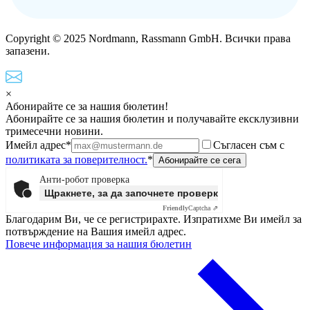
Copyright © 2025 Nordmann, Rassmann GmbH. Всички права
запазени.
×
Абонирайте се за нашия бюлетин!
Абонирайте се за нашия бюлетин и получавайте ексклузивни
тримесечни новини.
Имейл адрес*
Съгласен съм с
политиката за поверителност.
*
Анти-робот проверка
Щракнете, за да започнете проверката
Friendly
Captcha ⇗
Благодарим Ви, че се регистрирахте. Изпратихме Ви имейл за
потвърждение на Вашия имейл адрес.
Повече информация за нашия бюлетин