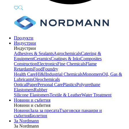
Продукти
Индустрии
Индустрии
Adhesives & Sealants
Agrochemicals
Catering &
Equipment
Ceramics
Coatings & Inks
Composites
Construction
Electronics
Fine Chemicals
Flame
Retardants
Food
Foundry
Health Care
HI&I
Industrial Chemicals
Monomers
Oil, Gas &
Lubricants
Oleochemicals
Optical
Paper
Personal Care
Plastics
Polyurethane
Elastomers
Rubber
Silicone Elastomers
Textile & Leather
Water Treatment
Новини и събития
Новини и събития
Новини
Зала за пресата
Търговски панаири и
събития
Бюлетин
За Nordmann
За Nordmann