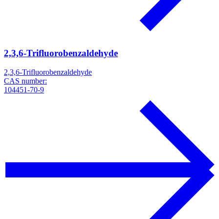
2,3,6-Trifluorobenzaldehyde
2,3,6-Trifluorobenzaldehyde
CAS number:
104451-70-9