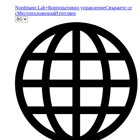
Nordmann Lab+
Корпоративно управление
Свържете се
с
Местоположения
Изтегляне