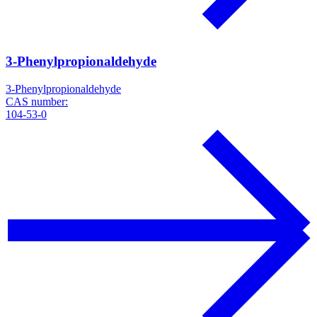
3-Phenylpropionaldehyde
3-Phenylpropionaldehyde
CAS number:
104-53-0