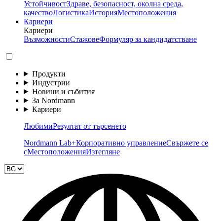
Устойчивост
Здраве, безопасност, околна среда,
качество
Логистика
История
Местоположения
Кариери
Кариери
Възможности
Стажове
Формуляр за кандидатстване
Продукти
Индустрии
Новини и събития
За Nordmann
Кариери
Любими
Резултат от търсенето
Nordmann Lab+
Корпоративно управление
Свържете се
с
Местоположения
Изтегляне