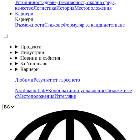
Устойчивост
Здраве, безопасност, околна среда,
качество
Логистика
История
Местоположения
Кариери
Кариери
Възможности
Стажове
Формуляр за кандидатстване
Продукти
Индустрии
Новини и събития
За Nordmann
Кариери
Любими
Резултат от търсенето
Nordmann Lab+
Корпоративно управление
Свържете се
с
Местоположения
Изтегляне