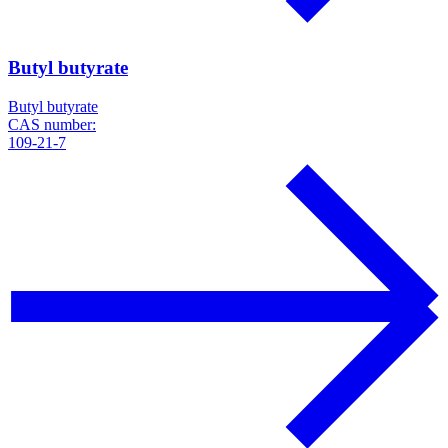
Butyl butyrate
Butyl butyrate
CAS number:
109-21-7