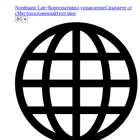
Nordmann Lab+
Корпоративно управление
Свържете се
с
Местоположения
Изтегляне