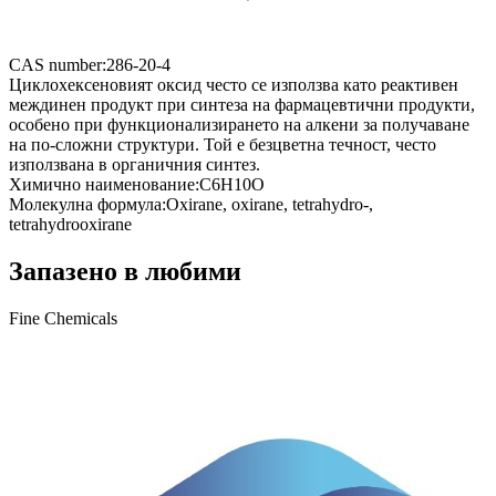
CAS number:
286-20-4
Циклохексеновият оксид често се използва като реактивен
междинен продукт при синтеза на фармацевтични продукти,
особено при функционализирането на алкени за получаване
на по-сложни структури. Той е безцветна течност, често
използвана в органичния синтез.
Химично наименование:
C6H10O
Молекулна формула:
Oxirane, oxirane, tetrahydro-,
tetrahydrooxirane
Запазено в любими
Fine Chemicals