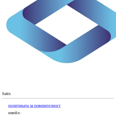
Sales
политиката за поверителност
имейл
: