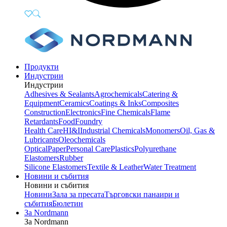
Продукти
Индустрии
Индустрии
Adhesives & Sealants
Agrochemicals
Catering &
Equipment
Ceramics
Coatings & Inks
Composites
Construction
Electronics
Fine Chemicals
Flame
Retardants
Food
Foundry
Health Care
HI&I
Industrial Chemicals
Monomers
Oil, Gas &
Lubricants
Oleochemicals
Optical
Paper
Personal Care
Plastics
Polyurethane
Elastomers
Rubber
Silicone Elastomers
Textile & Leather
Water Treatment
Новини и събития
Новини и събития
Новини
Зала за пресата
Търговски панаири и
събития
Бюлетин
За Nordmann
За Nordmann