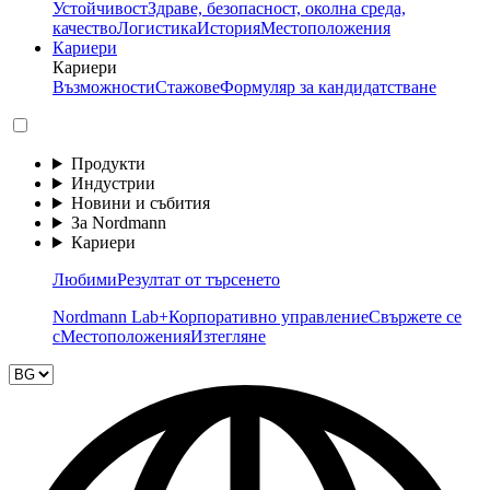
Устойчивост
Здраве, безопасност, околна среда,
качество
Логистика
История
Местоположения
Кариери
Кариери
Възможности
Стажове
Формуляр за кандидатстване
Продукти
Индустрии
Новини и събития
За Nordmann
Кариери
Любими
Резултат от търсенето
Nordmann Lab+
Корпоративно управление
Свържете се
с
Местоположения
Изтегляне