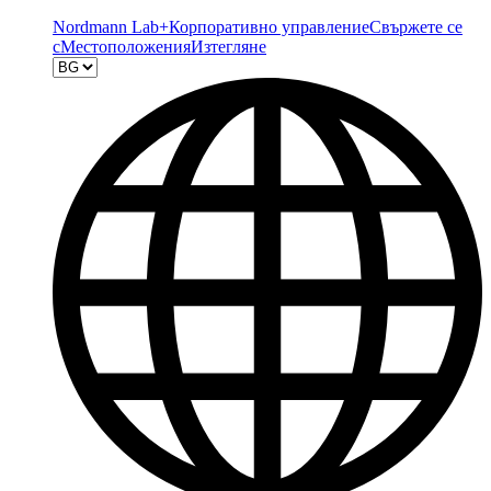
Nordmann Lab+
Корпоративно управление
Свържете се
с
Местоположения
Изтегляне