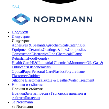
Продукти
Индустрии
Индустрии
Adhesives & Sealants
Agrochemicals
Catering &
Equipment
Ceramics
Coatings & Inks
Composites
Construction
Electronics
Fine Chemicals
Flame
Retardants
Food
Foundry
Health Care
HI&I
Industrial Chemicals
Monomers
Oil, Gas &
Lubricants
Oleochemicals
Optical
Paper
Personal Care
Plastics
Polyurethane
Elastomers
Rubber
Silicone Elastomers
Textile & Leather
Water Treatment
Новини и събития
Новини и събития
Новини
Зала за пресата
Търговски панаири и
събития
Бюлетин
За Nordmann
За Nordmann