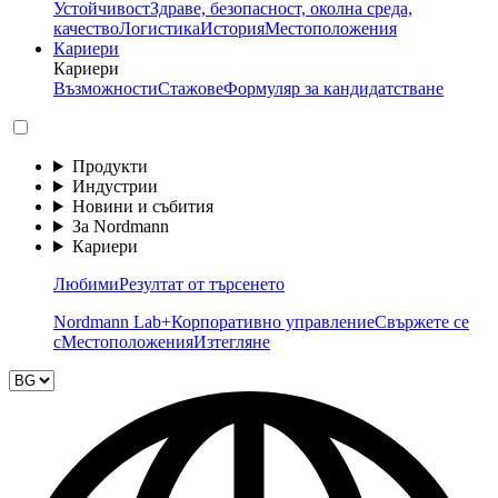
Устойчивост
Здраве, безопасност, околна среда,
качество
Логистика
История
Местоположения
Кариери
Кариери
Възможности
Стажове
Формуляр за кандидатстване
Продукти
Индустрии
Новини и събития
За Nordmann
Кариери
Любими
Резултат от търсенето
Nordmann Lab+
Корпоративно управление
Свържете се
с
Местоположения
Изтегляне