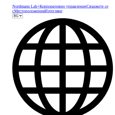
Nordmann Lab+
Корпоративно управление
Свържете се
с
Местоположения
Изтегляне