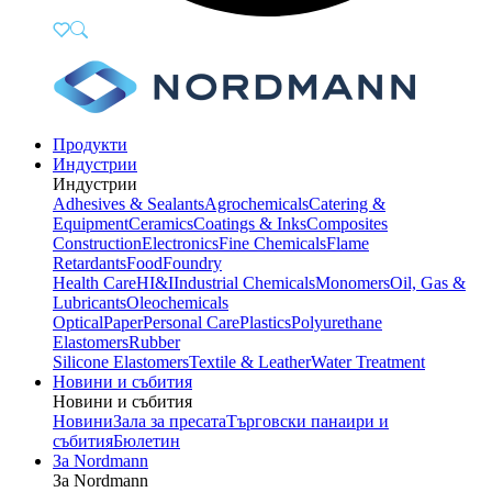
Продукти
Индустрии
Индустрии
Adhesives & Sealants
Agrochemicals
Catering &
Equipment
Ceramics
Coatings & Inks
Composites
Construction
Electronics
Fine Chemicals
Flame
Retardants
Food
Foundry
Health Care
HI&I
Industrial Chemicals
Monomers
Oil, Gas &
Lubricants
Oleochemicals
Optical
Paper
Personal Care
Plastics
Polyurethane
Elastomers
Rubber
Silicone Elastomers
Textile & Leather
Water Treatment
Новини и събития
Новини и събития
Новини
Зала за пресата
Търговски панаири и
събития
Бюлетин
За Nordmann
За Nordmann