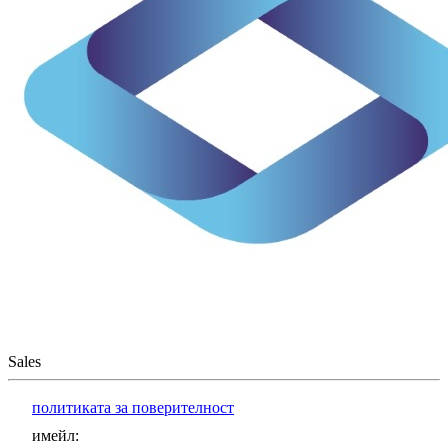
Sales
политиката за поверителност
имейл
: