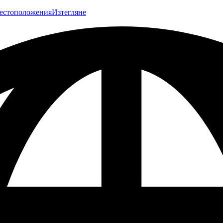
естоположения
Изтегляне