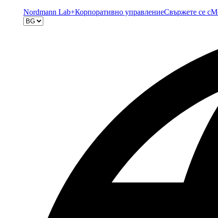
Nordmann Lab+
Корпоративно управление
Свържете се с
М