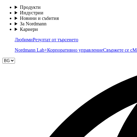
Продукти
Индустрии
Новини и събития
За Nordmann
Кариери
Любими
Резултат от търсенето
Nordmann Lab+
Корпоративно управление
Свържете се с
М