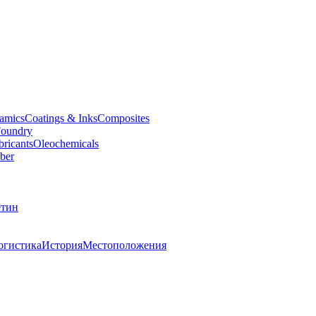
amics
Coatings & Inks
Composites
oundry
bricants
Oleochemicals
ber
тин
огистика
История
Местоположения