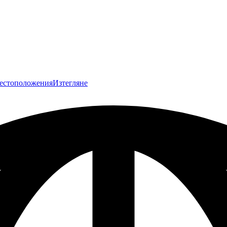
естоположения
Изтегляне