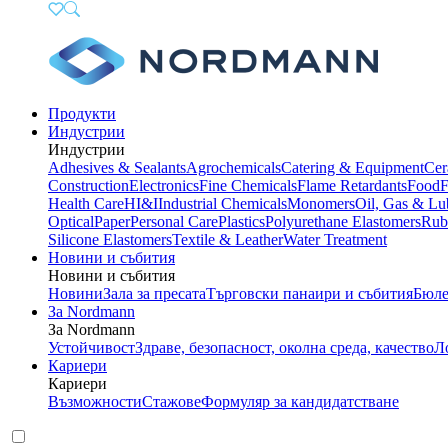
Продукти
Индустрии
Индустрии
Adhesives & Sealants
Agrochemicals
Catering & Equipment
Cer
Construction
Electronics
Fine Chemicals
Flame Retardants
Food
F
Health Care
HI&I
Industrial Chemicals
Monomers
Oil, Gas & Lu
Optical
Paper
Personal Care
Plastics
Polyurethane Elastomers
Rub
Silicone Elastomers
Textile & Leather
Water Treatment
Новини и събития
Новини и събития
Новини
Зала за пресата
Търговски панаири и събития
Бюле
За Nordmann
За Nordmann
Устойчивост
Здраве, безопасност, околна среда, качество
Л
Кариери
Кариери
Възможности
Стажове
Формуляр за кандидатстване