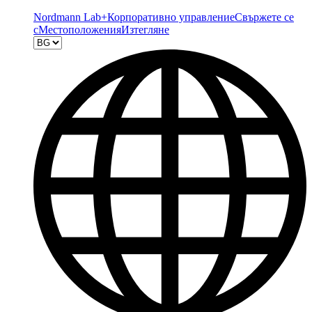
Nordmann Lab+
Корпоративно управление
Свържете се
с
Местоположения
Изтегляне