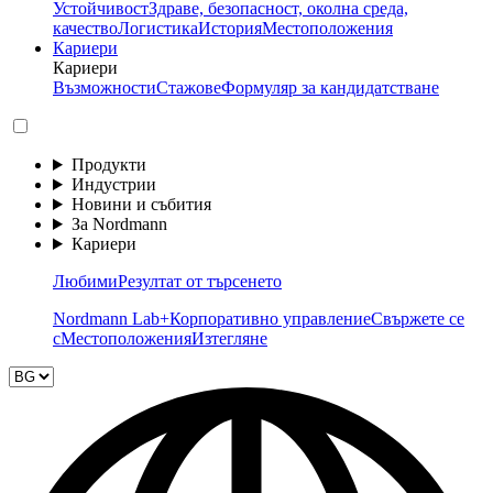
Устойчивост
Здраве, безопасност, околна среда,
качество
Логистика
История
Местоположения
Кариери
Кариери
Възможности
Стажове
Формуляр за кандидатстване
Продукти
Индустрии
Новини и събития
За Nordmann
Кариери
Любими
Резултат от търсенето
Nordmann Lab+
Корпоративно управление
Свържете се
с
Местоположения
Изтегляне