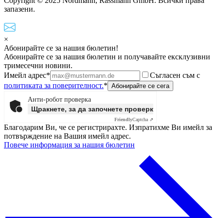
Copyright © 2025 Nordmann, Rassmann GmbH. Всички права
запазени.
×
Абонирайте се за нашия бюлетин!
Абонирайте се за нашия бюлетин и получавайте ексклузивни
тримесечни новини.
Имейл адрес*
Съгласен съм с
политиката за поверителност.
*
Анти-робот проверка
Щракнете, за да започнете проверката
Friendly
Captcha ⇗
Благодарим Ви, че се регистрирахте. Изпратихме Ви имейл за
потвърждение на Вашия имейл адрес.
Повече информация за нашия бюлетин