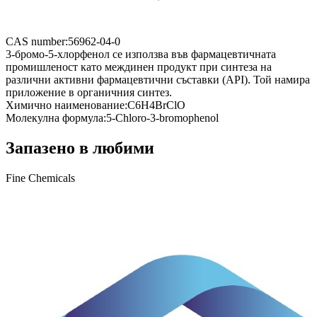
CAS number:
56962-04-0
3-бромо-5-хлорфенол се използва във фармацевтичната
промишленост като междинен продукт при синтеза на
различни активни фармацевтични съставки (API). Той намира
приложение в органичния синтез.
Химично наименование:
C6H4BrClO
Молекулна формула:
5-Chloro-3-bromophenol
Запазено в любими
Fine Chemicals