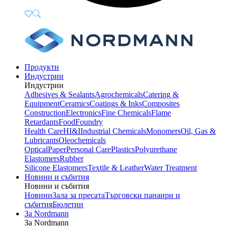
Продукти
Индустрии
Индустрии
Adhesives & Sealants
Agrochemicals
Catering &
Equipment
Ceramics
Coatings & Inks
Composites
Construction
Electronics
Fine Chemicals
Flame
Retardants
Food
Foundry
Health Care
HI&I
Industrial Chemicals
Monomers
Oil, Gas &
Lubricants
Oleochemicals
Optical
Paper
Personal Care
Plastics
Polyurethane
Elastomers
Rubber
Silicone Elastomers
Textile & Leather
Water Treatment
Новини и събития
Новини и събития
Новини
Зала за пресата
Търговски панаири и
събития
Бюлетин
За Nordmann
За Nordmann