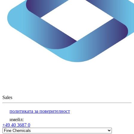
Sales
политиката за поверителност
имейл
:
+49 40 3687 0