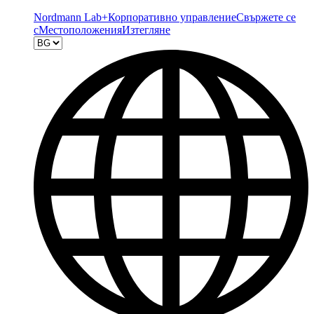
Nordmann Lab+
Корпоративно управление
Свържете се
с
Местоположения
Изтегляне