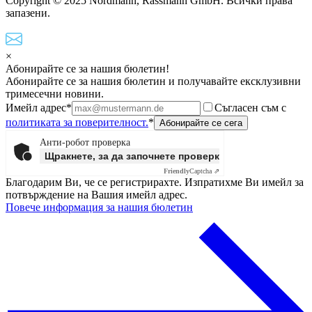
Copyright © 2025 Nordmann, Rassmann GmbH. Всички права
запазени.
×
Абонирайте се за нашия бюлетин!
Абонирайте се за нашия бюлетин и получавайте ексклузивни
тримесечни новини.
Имейл адрес*
Съгласен съм с
политиката за поверителност.
*
Анти-робот проверка
Щракнете, за да започнете проверката
Friendly
Captcha ⇗
Благодарим Ви, че се регистрирахте. Изпратихме Ви имейл за
потвърждение на Вашия имейл адрес.
Повече информация за нашия бюлетин