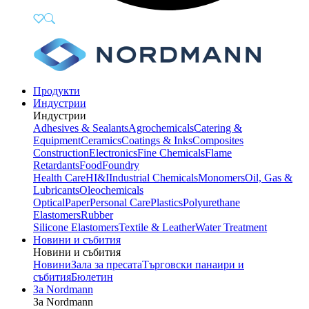
Продукти
Индустрии
Индустрии
Adhesives & Sealants
Agrochemicals
Catering &
Equipment
Ceramics
Coatings & Inks
Composites
Construction
Electronics
Fine Chemicals
Flame
Retardants
Food
Foundry
Health Care
HI&I
Industrial Chemicals
Monomers
Oil, Gas &
Lubricants
Oleochemicals
Optical
Paper
Personal Care
Plastics
Polyurethane
Elastomers
Rubber
Silicone Elastomers
Textile & Leather
Water Treatment
Новини и събития
Новини и събития
Новини
Зала за пресата
Търговски панаири и
събития
Бюлетин
За Nordmann
За Nordmann