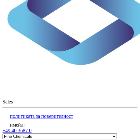
Sales
политиката за поверителност
имейл
:
+49 40 3687 0