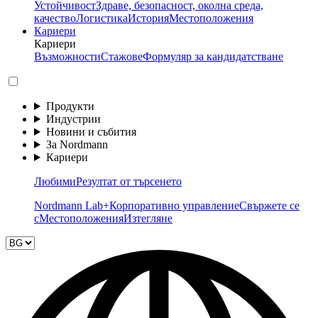
Устойчивост
Здраве, безопасност, околна среда,
качество
Логистика
История
Местоположения
Кариери
Кариери
Възможности
Стажове
Формуляр за кандидатстване
Продукти
Индустрии
Новини и събития
За Nordmann
Кариери
Любими
Резултат от търсенето
Nordmann Lab+
Корпоративно управление
Свържете се
с
Местоположения
Изтегляне