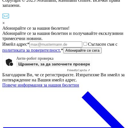
Copyright © 2025 Nordmann, Rassmann GmbH. Всички права
запазени.
×
Абонирайте се за нашия бюлетин!
Абонирайте се за нашия бюлетин и получавайте ексклузивни
тримесечни новини.
Имейл адрес*
Съгласен съм с
политиката за поверителност.
*
Анти-робот проверка
Щракнете, за да започнете проверката
Friendly
Captcha ⇗
Благодарим Ви, че се регистрирахте. Изпратихме Ви имейл за
потвърждение на Вашия имейл адрес.
Повече информация за нашия бюлетин