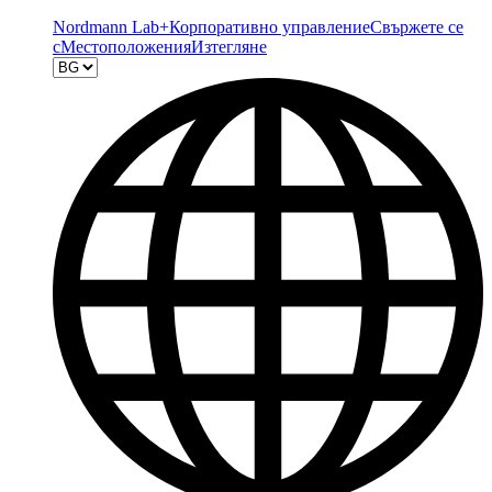
Nordmann Lab+
Корпоративно управление
Свържете се
с
Местоположения
Изтегляне