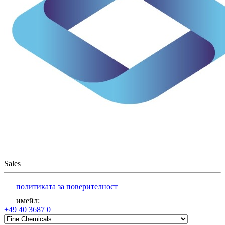
Sales
политиката за поверителност
имейл
:
+49 40 3687 0