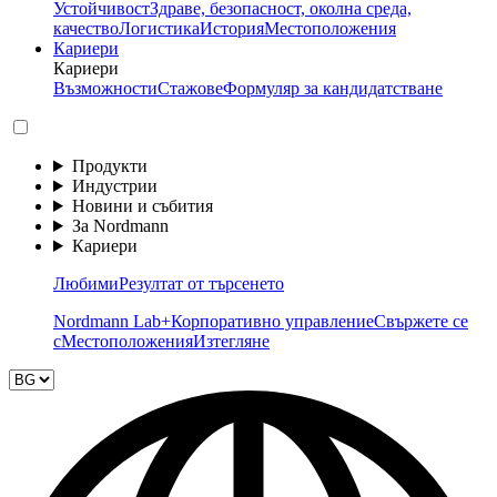
Устойчивост
Здраве, безопасност, околна среда,
качество
Логистика
История
Местоположения
Кариери
Кариери
Възможности
Стажове
Формуляр за кандидатстване
Продукти
Индустрии
Новини и събития
За Nordmann
Кариери
Любими
Резултат от търсенето
Nordmann Lab+
Корпоративно управление
Свържете се
с
Местоположения
Изтегляне