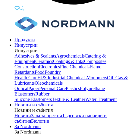
Продукти
Индустрии
Индустрии
Adhesives & Sealants
Agrochemicals
Catering &
Equipment
Ceramics
Coatings & Inks
Composites
Construction
Electronics
Fine Chemicals
Flame
Retardants
Food
Foundry
Health Care
HI&I
Industrial Chemicals
Monomers
Oil, Gas &
Lubricants
Oleochemicals
Optical
Paper
Personal Care
Plastics
Polyurethane
Elastomers
Rubber
Silicone Elastomers
Textile & Leather
Water Treatment
Новини и събития
Новини и събития
Новини
Зала за пресата
Търговски панаири и
събития
Бюлетин
За Nordmann
За Nordmann