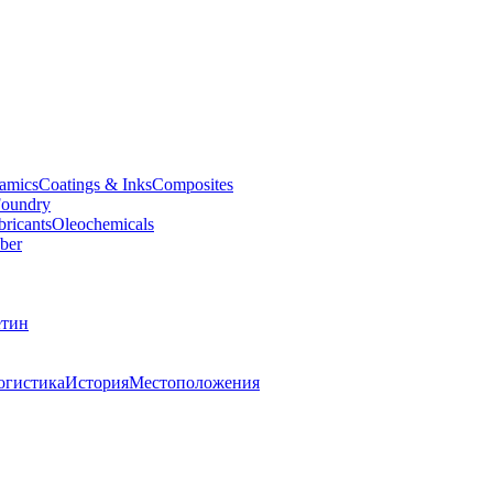
amics
Coatings & Inks
Composites
oundry
bricants
Oleochemicals
ber
тин
огистика
История
Местоположения