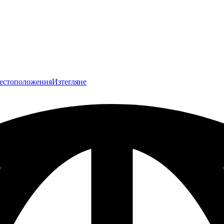
естоположения
Изтегляне