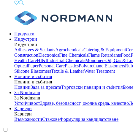
Продукти
Индустрии
Индустрии
Adhesives & Sealants
Agrochemicals
Catering & Equipment
Cer
Construction
Electronics
Fine Chemicals
Flame Retardants
Food
F
Health Care
HI&I
Industrial Chemicals
Monomers
Oil, Gas & Lu
Optical
Paper
Personal Care
Plastics
Polyurethane Elastomers
Rub
Silicone Elastomers
Textile & Leather
Water Treatment
Новини и събития
Новини и събития
Новини
Зала за пресата
Търговски панаири и събития
Бюле
За Nordmann
За Nordmann
Устойчивост
Здраве, безопасност, околна среда, качество
Л
Кариери
Кариери
Възможности
Стажове
Формуляр за кандидатстване