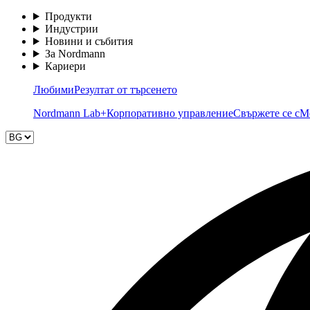
Продукти
Индустрии
Новини и събития
За Nordmann
Кариери
Любими
Резултат от търсенето
Nordmann Lab+
Корпоративно управление
Свържете се с
М