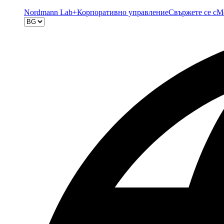
Nordmann Lab+
Корпоративно управление
Свържете се с
М