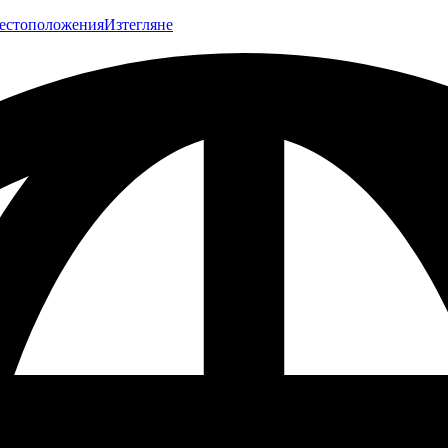
естоположения
Изтегляне