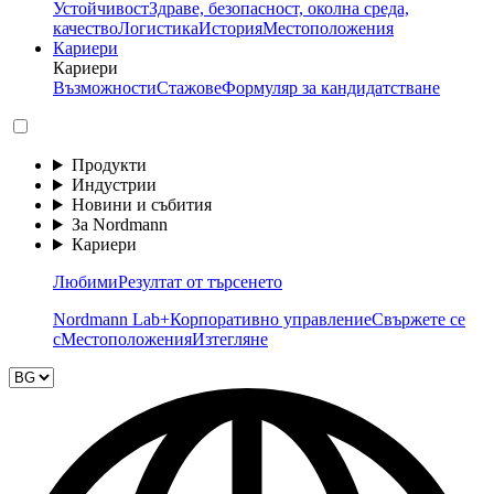
Устойчивост
Здраве, безопасност, околна среда,
качество
Логистика
История
Местоположения
Кариери
Кариери
Възможности
Стажове
Формуляр за кандидатстване
Продукти
Индустрии
Новини и събития
За Nordmann
Кариери
Любими
Резултат от търсенето
Nordmann Lab+
Корпоративно управление
Свържете се
с
Местоположения
Изтегляне