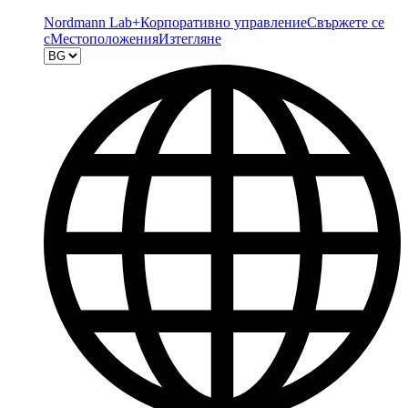
Nordmann Lab+
Корпоративно управление
Свържете се
с
Местоположения
Изтегляне