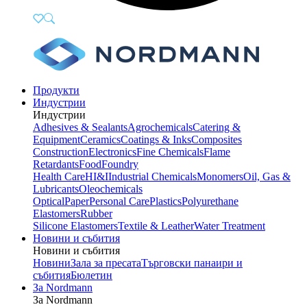
Продукти
Индустрии
Индустрии
Adhesives & Sealants
Agrochemicals
Catering &
Equipment
Ceramics
Coatings & Inks
Composites
Construction
Electronics
Fine Chemicals
Flame
Retardants
Food
Foundry
Health Care
HI&I
Industrial Chemicals
Monomers
Oil, Gas &
Lubricants
Oleochemicals
Optical
Paper
Personal Care
Plastics
Polyurethane
Elastomers
Rubber
Silicone Elastomers
Textile & Leather
Water Treatment
Новини и събития
Новини и събития
Новини
Зала за пресата
Търговски панаири и
събития
Бюлетин
За Nordmann
За Nordmann