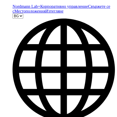
Nordmann Lab+
Корпоративно управление
Свържете се
с
Местоположения
Изтегляне