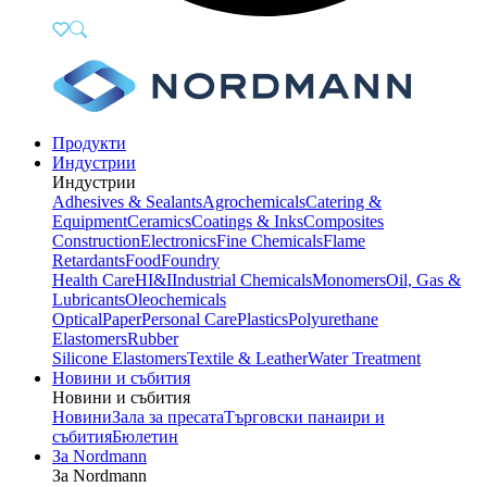
Продукти
Индустрии
Индустрии
Adhesives & Sealants
Agrochemicals
Catering &
Equipment
Ceramics
Coatings & Inks
Composites
Construction
Electronics
Fine Chemicals
Flame
Retardants
Food
Foundry
Health Care
HI&I
Industrial Chemicals
Monomers
Oil, Gas &
Lubricants
Oleochemicals
Optical
Paper
Personal Care
Plastics
Polyurethane
Elastomers
Rubber
Silicone Elastomers
Textile & Leather
Water Treatment
Новини и събития
Новини и събития
Новини
Зала за пресата
Търговски панаири и
събития
Бюлетин
За Nordmann
За Nordmann