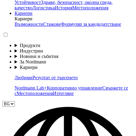
Устойчивост
Здраве, безопасност, околна среда,
качество
Логистика
История
Местоположения
Кариери
Кариери
Възможности
Стажове
Формуляр за кандидатстване
Продукти
Индустрии
Новини и събития
За Nordmann
Кариери
Любими
Резултат от търсенето
Nordmann Lab+
Корпоративно управление
Свържете се
с
Местоположения
Изтегляне