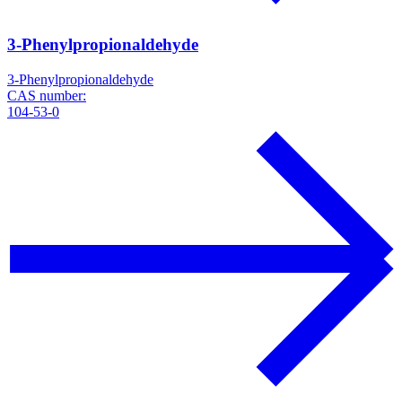
3-Phenylpropionaldehyde
3-Phenylpropionaldehyde
CAS number:
104-53-0