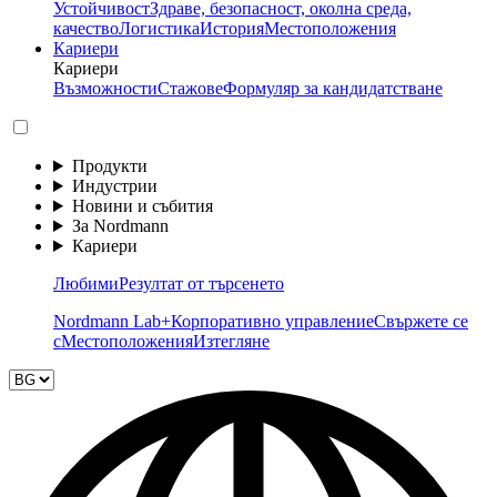
Устойчивост
Здраве, безопасност, околна среда,
качество
Логистика
История
Местоположения
Кариери
Кариери
Възможности
Стажове
Формуляр за кандидатстване
Продукти
Индустрии
Новини и събития
За Nordmann
Кариери
Любими
Резултат от търсенето
Nordmann Lab+
Корпоративно управление
Свържете се
с
Местоположения
Изтегляне