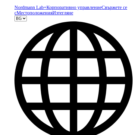
Nordmann Lab+
Корпоративно управление
Свържете се
с
Местоположения
Изтегляне