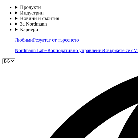
Продукти
Индустрии
Новини и събития
За Nordmann
Кариери
Любими
Резултат от търсенето
Nordmann Lab+
Корпоративно управление
Свържете се с
М