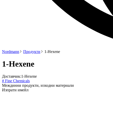
Nordmann
Продукти
1-Hexene
1-Hexene
Доставчик:
1-Hexene
# Fine Chemicals
Междинни продукти, изходни материали
Изпрати имейл