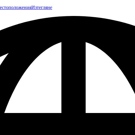
естоположения
Изтегляне