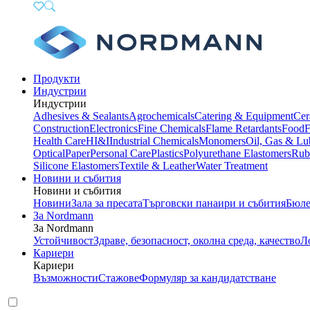
Продукти
Индустрии
Индустрии
Adhesives & Sealants
Agrochemicals
Catering & Equipment
Cer
Construction
Electronics
Fine Chemicals
Flame Retardants
Food
F
Health Care
HI&I
Industrial Chemicals
Monomers
Oil, Gas & Lu
Optical
Paper
Personal Care
Plastics
Polyurethane Elastomers
Rub
Silicone Elastomers
Textile & Leather
Water Treatment
Новини и събития
Новини и събития
Новини
Зала за пресата
Търговски панаири и събития
Бюле
За Nordmann
За Nordmann
Устойчивост
Здраве, безопасност, околна среда, качество
Л
Кариери
Кариери
Възможности
Стажове
Формуляр за кандидатстване