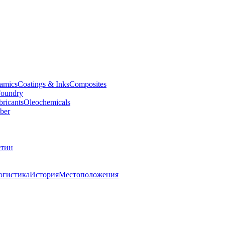
amics
Coatings & Inks
Composites
oundry
bricants
Oleochemicals
ber
тин
огистика
История
Местоположения