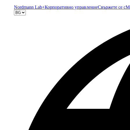
Nordmann Lab+
Корпоративно управление
Свържете се с
М