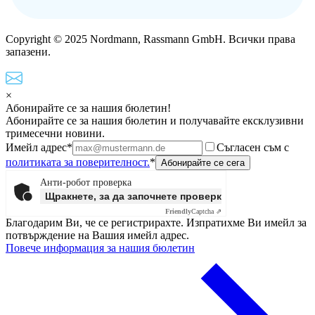
Copyright © 2025 Nordmann, Rassmann GmbH. Всички права
запазени.
×
Абонирайте се за нашия бюлетин!
Абонирайте се за нашия бюлетин и получавайте ексклузивни
тримесечни новини.
Имейл адрес*
Съгласен съм с
политиката за поверителност.
*
Анти-робот проверка
Щракнете, за да започнете проверката
Friendly
Captcha ⇗
Благодарим Ви, че се регистрирахте. Изпратихме Ви имейл за
потвърждение на Вашия имейл адрес.
Повече информация за нашия бюлетин