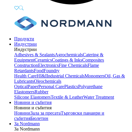
Продукти
Индустрии
Индустрии
Adhesives & Sealants
Agrochemicals
Catering &
Equipment
Ceramics
Coatings & Inks
Composites
Construction
Electronics
Fine Chemicals
Flame
Retardants
Food
Foundry
Health Care
HI&I
Industrial Chemicals
Monomers
Oil, Gas &
Lubricants
Oleochemicals
Optical
Paper
Personal Care
Plastics
Polyurethane
Elastomers
Rubber
Silicone Elastomers
Textile & Leather
Water Treatment
Новини и събития
Новини и събития
Новини
Зала за пресата
Търговски панаири и
събития
Бюлетин
За Nordmann
За Nordmann