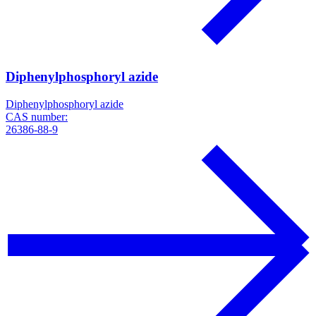
Diphenylphosphoryl azide
Diphenylphosphoryl azide
CAS number:
26386-88-9