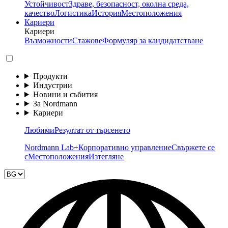
Устойчивост
Здраве, безопасност, околна среда,
качество
Логистика
История
Местоположения
Кариери
Кариери
Възможности
Стажове
Формуляр за кандидатстване
Продукти
Индустрии
Новини и събития
За Nordmann
Кариери
Любими
Резултат от търсенето
Nordmann Lab+
Корпоративно управление
Свържете се
с
Местоположения
Изтегляне