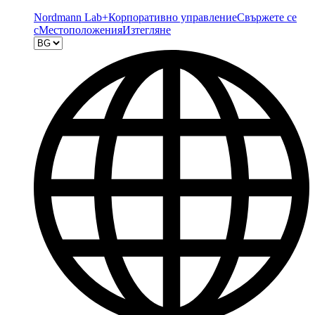
Nordmann Lab+
Корпоративно управление
Свържете се
с
Местоположения
Изтегляне