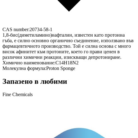
CAS number:
20734-58-1
1,8-бис(диметиламино)нафталин, известен като протонна
гъба, е силно основно органично съединение, използвано във
фармацевтичното производство. Той е силна основа с много
висок афинитет към протоните, което го прави ценен в
различни химични реакции, изискващи депротониране.
Химично наименование:
C14H18N2
Молекулна формула:
Proton Sponge
Запазено в любими
Fine Chemicals