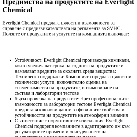
Предимства на продуктите на Everlight
Chemical
Everlight Chemical предлага цялостни възможности за
справяне с предизвикателствата на регламента за SVHC.
Ползите от продуктите и услугите на компанията включват:
Устойчивост: Everlight Chemical произвежда химикали,
които увеличават срока на годност на продуктите и
намаляват вредните за околната среда вещества:
Техническа поддръжка: Компанията предлага цялостни
технически услуги, включително оценка на
съвместимостта на продуктите, оптимизиране на
състава и лабораторни тестове
бърза проверка на продуктите: Чрез професионалните
възможности за лабораторни тестове Everlight Chemical
предоставя ключови данни за физичните свойства и
устойчивостта на продуктите на атмосферни влияния
Съответствие с нормативните изисквания: Everlight
Chemical подкрепя компаниите в адаптирането им към
регулаторните промени и осигуряването на