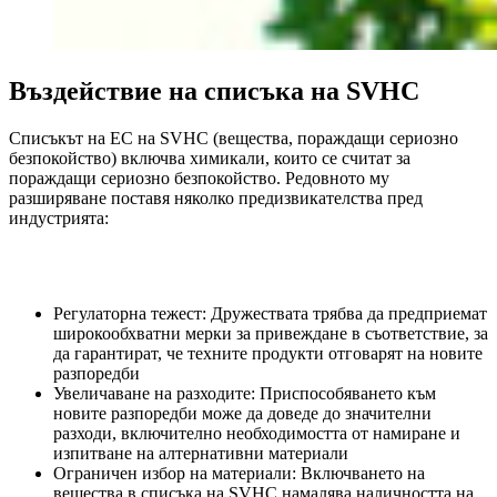
Въздействие на списъка на SVHC
Списъкът на ЕС на SVHC (вещества, пораждащи сериозно
безпокойство) включва химикали, които се считат за
пораждащи сериозно безпокойство. Редовното му
разширяване поставя няколко предизвикателства пред
индустрията:
Регулаторна тежест: Дружествата трябва да предприемат
широкообхватни мерки за привеждане в съответствие, за
да гарантират, че техните продукти отговарят на новите
разпоредби
Увеличаване на разходите: Приспособяването към
новите разпоредби може да доведе до значителни
разходи, включително необходимостта от намиране и
изпитване на алтернативни материали
Ограничен избор на материали: Включването на
вещества в списъка на SVHC намалява наличността на