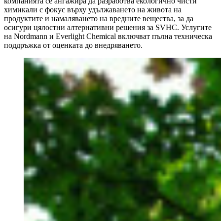
компанията се ангажира да разработва екологично чисти
химикали с фокус върху удължаването на живота на
продуктите и намаляването на вредните вещества, за да
осигури цялостни алтернативни решения за SVHC. Услугите
на Nordmann и Everlight Chemical включват пълна техническа
поддръжка от оценката до внедряването.