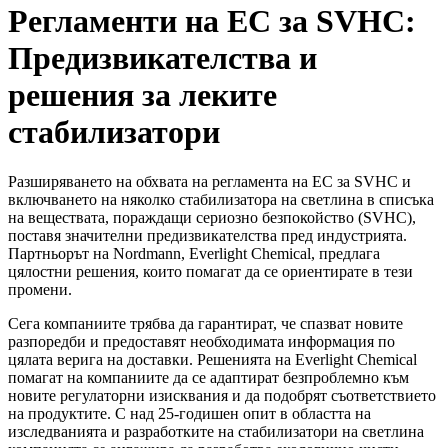
Регламенти на ЕС за SVHC:
Предизвикателства и
решения за леките
стабилизатори
Разширяването на обхвата на регламента на ЕС за SVHC и
включването на няколко стабилизатора на светлина в списъка
на веществата, пораждащи сериозно безпокойство (SVHC),
поставя значителни предизвикателства пред индустрията.
Партньорът на Nordmann, Everlight Chemical, предлага
цялостни решения, които помагат да се ориентирате в тези
промени.
Сега компаниите трябва да гарантират, че спазват новите
разпоредби и предоставят необходимата информация по
цялата верига на доставки. Решенията на Everlight Chemical
помагат на компаниите да се адаптират безпроблемно към
новите регулаторни изисквания и да подобрят съответствието
на продуктите. С над 25-годишен опит в областта на
изследванията и разработките на стабилизатори на светлина