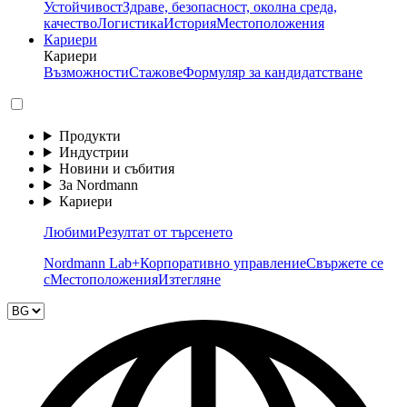
Устойчивост
Здраве, безопасност, околна среда,
качество
Логистика
История
Местоположения
Кариери
Кариери
Възможности
Стажове
Формуляр за кандидатстване
Продукти
Индустрии
Новини и събития
За Nordmann
Кариери
Любими
Резултат от търсенето
Nordmann Lab+
Корпоративно управление
Свържете се
с
Местоположения
Изтегляне