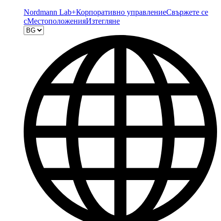
Nordmann Lab+
Корпоративно управление
Свържете се
с
Местоположения
Изтегляне