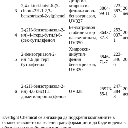
Дибутил-
2,4-di-tert-butyl-6-(5-
хидрокси-
223-
3864-
20
3
chloro-2H-1,2,3-
фенил-хлоро-
383-
99-11
де
benzotriazol-2-yl)phenol
бензотриазол,
8
UV327
Бензотриазол -
2-(2H-бензотриазол-2-
253-
стабилизатор
36437-
20
4
ил)-4-(терц-бутил)-6-
037-
на светлината,
37-3
де
(сек-бутил)фенол
1
UV350
Хидрокси-
2-бензотриазол-2-
дибутил-
223-
3846-
5
ил-4,6-ди-терт-
фенил-
346-
20
71-7
бутилфенол
бензотриазол,
6
UV320
2-(2H-бензотриазол-2-
247-
25973-
20
6
ил)-4,6-бис(1,1-
UV328
384-
55-1
де
диметилпропил)фенол
8
Everlight Chemical се ангажира да подкрепя компаниите в
осъществяването на зелени трансформации и да бъде водеща в
областта на устойчивите иновации