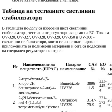
съответствие с изискванията на пазара
Таблица на тестваните светлинни
стабилизатори
В таблицата по-долу са изброени шест светлинни
стабилизатора, тествани от регулаторния орган на ЕС. Това са
UV-320, UV-327, UV-328, UV-329, UV-350 и UV-360 -
светлинни стабилизатори, които се използват широко в
приложенията за полимерни материали и сега са подложени
на специален регулаторен контрол.
Наименование на
Пазарно
CAS
ЕО
в
Не
веществото (IUPAC)
наименование
№
№
(
ка
2-терт-бутил-6-(5-
223-
хлоро-2H-
Bumetrizole
3896-
20
1
445-
бензотриазол-2-ил)-4-
UV326
11-5
ян
4
метилфенол
2-(2H-бензотриазол-2-
221-
Октризол
3147-
20
2
ил)-4-(1,1,3,3-
573-
UV329
75-9
ян
тетраметилбутил)фенол
5