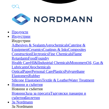
Продукти
Индустрии
Индустрии
Adhesives & Sealants
Agrochemicals
Catering &
Equipment
Ceramics
Coatings & Inks
Composites
Construction
Electronics
Fine Chemicals
Flame
Retardants
Food
Foundry
Health Care
HI&I
Industrial Chemicals
Monomers
Oil, Gas &
Lubricants
Oleochemicals
Optical
Paper
Personal Care
Plastics
Polyurethane
Elastomers
Rubber
Silicone Elastomers
Textile & Leather
Water Treatment
Новини и събития
Новини и събития
Новини
Зала за пресата
Търговски панаири и
събития
Бюлетин
За Nordmann
За Nordmann