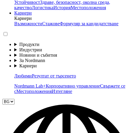
Устойчивост
Здраве, безопасност, околна среда,
качество
Логистика
История
Местоположения
Кариери
Кариери
Възможности
Стажове
Формуляр за кандидатстване
Продукти
Индустрии
Новини и събития
За Nordmann
Кариери
Любими
Резултат от търсенето
Nordmann Lab+
Корпоративно управление
Свържете се
с
Местоположения
Изтегляне