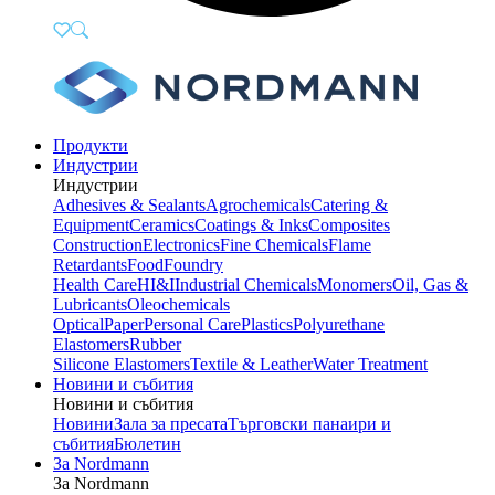
Продукти
Индустрии
Индустрии
Adhesives & Sealants
Agrochemicals
Catering &
Equipment
Ceramics
Coatings & Inks
Composites
Construction
Electronics
Fine Chemicals
Flame
Retardants
Food
Foundry
Health Care
HI&I
Industrial Chemicals
Monomers
Oil, Gas &
Lubricants
Oleochemicals
Optical
Paper
Personal Care
Plastics
Polyurethane
Elastomers
Rubber
Silicone Elastomers
Textile & Leather
Water Treatment
Новини и събития
Новини и събития
Новини
Зала за пресата
Търговски панаири и
събития
Бюлетин
За Nordmann
За Nordmann