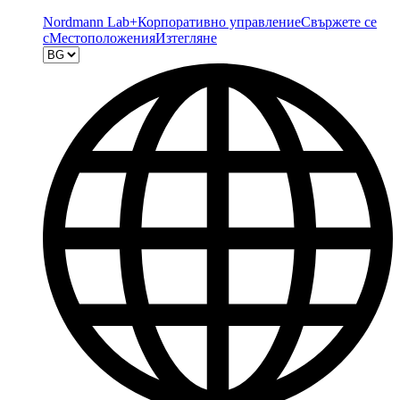
Nordmann Lab+
Корпоративно управление
Свържете се
с
Местоположения
Изтегляне