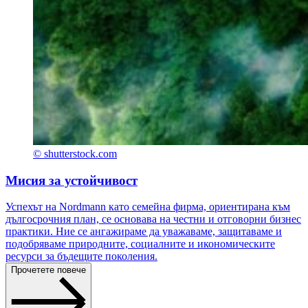
© shutterstock.com
Мисия за устойчивост
Успехът на Nordmann като семейна фирма, ориентирана към
дългосрочния план, се основава на честни и отговорни бизнес
практики. Ние се ангажираме да уважаваме, защитаваме и
подобряваме природните, социалните и икономическите
ресурси за бъдещите поколения.
Прочетете повече