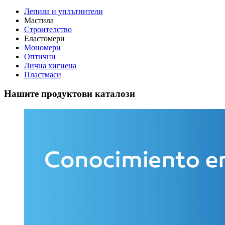
Лепила и уплътнители
Мастила
Строителство
Еластомери
Мономери
Оптични
Лична хигиена
Пластмаси
Нашите продуктови каталози