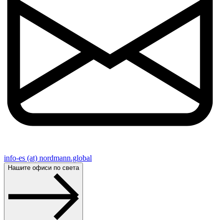
info-es (at) nordmann.global
Нашите офиси по света