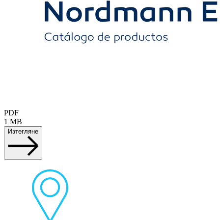
PDF
1 MB
Изтегляне