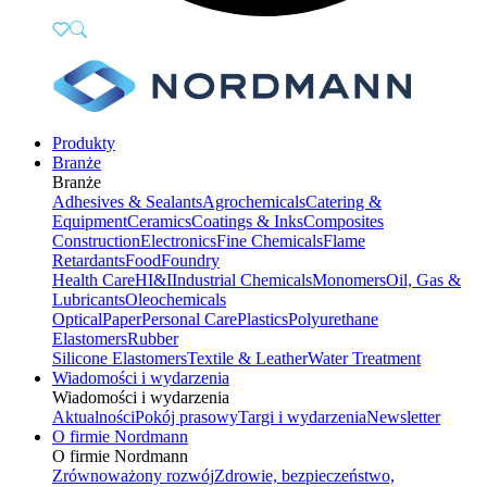
Produkty
Branże
Branże
Adhesives & Sealants
Agrochemicals
Catering &
Equipment
Ceramics
Coatings & Inks
Composites
Construction
Electronics
Fine Chemicals
Flame
Retardants
Food
Foundry
Health Care
HI&I
Industrial Chemicals
Monomers
Oil, Gas &
Lubricants
Oleochemicals
Optical
Paper
Personal Care
Plastics
Polyurethane
Elastomers
Rubber
Silicone Elastomers
Textile & Leather
Water Treatment
Wiadomości i wydarzenia
Wiadomości i wydarzenia
Aktualności
Pokój prasowy
Targi i wydarzenia
Newsletter
O firmie Nordmann
O firmie Nordmann
Zrównoważony rozwój
Zdrowie, bezpieczeństwo,