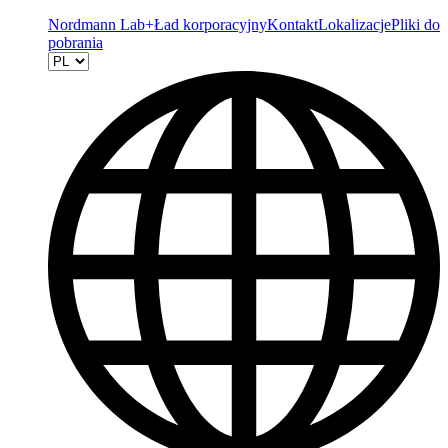
Nordmann Lab+
Ład korporacyjny
Kontakt
Lokalizacje
Pliki do
pobrania