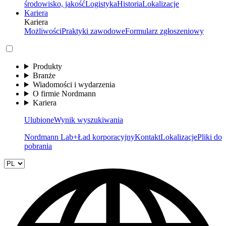
środowisko, jakość
Logistyka
Historia
Lokalizacje
Kariera
Kariera
Możliwości
Praktyki zawodowe
Formularz zgłoszeniowy
Produkty
Branże
Wiadomości i wydarzenia
O firmie Nordmann
Kariera
Ulubione
Wynik wyszukiwania
Nordmann Lab+
Ład korporacyjny
Kontakt
Lokalizacje
Pliki do
pobrania