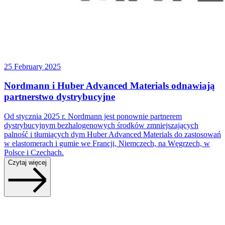
25 February 2025
Nordmann i Huber Advanced Materials odnawiają
partnerstwo dystrybucyjne
Od stycznia 2025 r. Nordmann jest ponownie partnerem
dystrybucyjnym bezhalogenowych środków zmniejszających
palność i tłumiących dym Huber Advanced Materials do zastosowań
w elastomerach i gumie we Francji, Niemczech, na Węgrzech, w
Polsce i Czechach.
Czytaj więcej