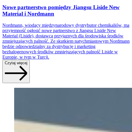
Nowe partnerstwo pomiędzy Jiangsu Liside New
Material i Nordmann
Nordmann, wiodący międzynarodowy dystrybutor chemikaliów, ma
przyjemność ogłosić nowe partnerstwo z Jiangsu Liside New
Material (Liside), dostawcą przyjaznych dla środowiska środków
zmniejszających palność. Ze skutkiem natychmiastowym Nordmann
będzie odpowiedzialny za dystrybucję i marketing
bezhalogenowych środków zmniejszających palność Liside w
Europie, w tym w Turcji.
Czytaj więcej