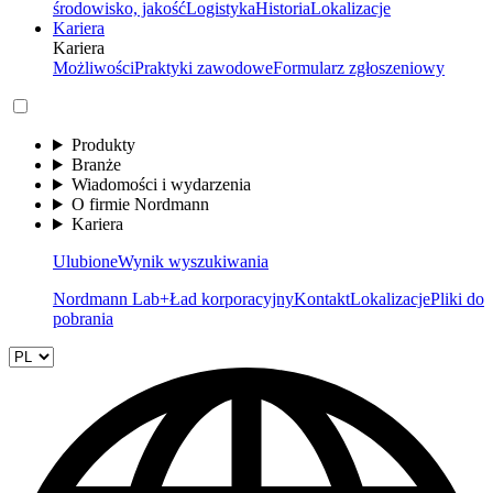
środowisko, jakość
Logistyka
Historia
Lokalizacje
Kariera
Kariera
Możliwości
Praktyki zawodowe
Formularz zgłoszeniowy
Produkty
Branże
Wiadomości i wydarzenia
O firmie Nordmann
Kariera
Ulubione
Wynik wyszukiwania
Nordmann Lab+
Ład korporacyjny
Kontakt
Lokalizacje
Pliki do
pobrania