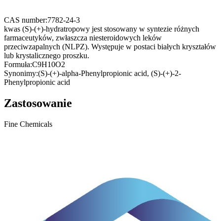
CAS number:
7782-24-3
kwas (S)-(+)-hydratropowy jest stosowany w syntezie różnych
farmaceutyków, zwłaszcza niesteroidowych leków
przeciwzapalnych (NLPZ). Występuje w postaci białych kryształów
lub krystalicznego proszku.
Formuła:
C9H10O2
Synonimy:
(S)-(+)-alpha-Phenylpropionic acid, (S)-(+)-2-
Phenylpropionic acid
Zastosowanie
Fine Chemicals