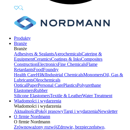
Produkty
Branże
Branże
Adhesives & Sealants
Agrochemicals
Catering &
Equipment
Ceramics
Coatings & Inks
Composites
Construction
Electronics
Fine Chemicals
Flame
Retardants
Food
Foundry
Health Care
HI&I
Industrial Chemicals
Monomers
Oil, Gas &
Lubricants
Oleochemicals
Optical
Paper
Personal Care
Plastics
Polyurethane
Elastomers
Rubber
Silicone Elastomers
Textile & Leather
Water Treatment
Wiadomości i wydarzenia
Wiadomości i wydarzenia
Aktualności
Pokój prasowy
Targi i wydarzenia
Newsletter
O firmie Nordmann
O firmie Nordmann
Zrównoważony rozwój
Zdrowie, bezpieczeństwo,