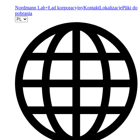
Nordmann Lab+
Ład korporacyjny
Kontakt
Lokalizacje
Pliki do
pobrania