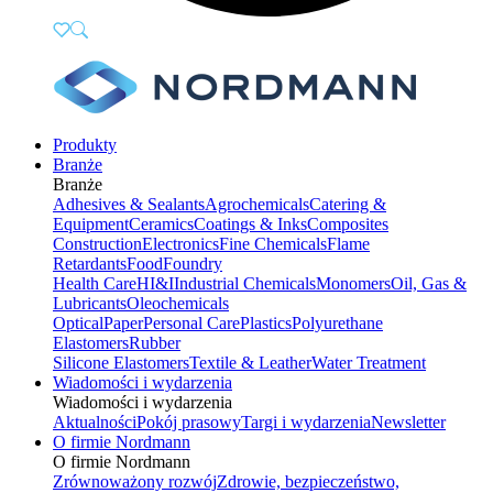
Produkty
Branże
Branże
Adhesives & Sealants
Agrochemicals
Catering &
Equipment
Ceramics
Coatings & Inks
Composites
Construction
Electronics
Fine Chemicals
Flame
Retardants
Food
Foundry
Health Care
HI&I
Industrial Chemicals
Monomers
Oil, Gas &
Lubricants
Oleochemicals
Optical
Paper
Personal Care
Plastics
Polyurethane
Elastomers
Rubber
Silicone Elastomers
Textile & Leather
Water Treatment
Wiadomości i wydarzenia
Wiadomości i wydarzenia
Aktualności
Pokój prasowy
Targi i wydarzenia
Newsletter
O firmie Nordmann
O firmie Nordmann
Zrównoważony rozwój
Zdrowie, bezpieczeństwo,