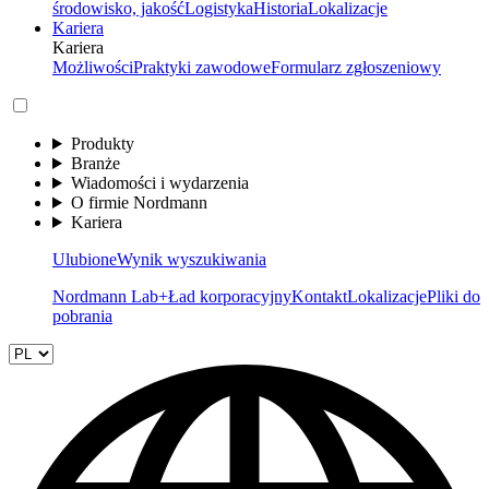
środowisko, jakość
Logistyka
Historia
Lokalizacje
Kariera
Kariera
Możliwości
Praktyki zawodowe
Formularz zgłoszeniowy
Produkty
Branże
Wiadomości i wydarzenia
O firmie Nordmann
Kariera
Ulubione
Wynik wyszukiwania
Nordmann Lab+
Ład korporacyjny
Kontakt
Lokalizacje
Pliki do
pobrania