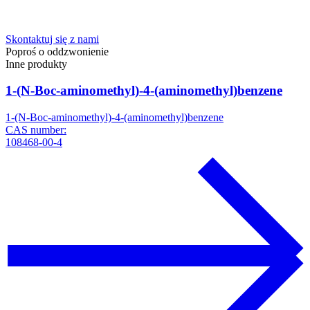
Skontaktuj się z nami
Poproś o oddzwonienie
Inne produkty
1-(N-Boc-aminomethyl)-4-(aminomethyl)benzene
1-(N-Boc-aminomethyl)-4-(aminomethyl)benzene
CAS number:
108468-00-4