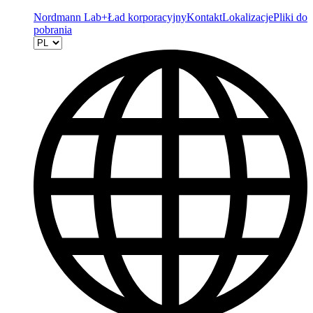
Nordmann Lab+
Ład korporacyjny
Kontakt
Lokalizacje
Pliki do
pobrania