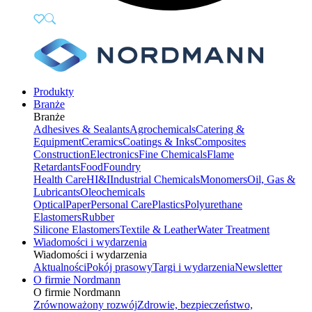
Produkty
Branże
Branże
Adhesives & Sealants
Agrochemicals
Catering &
Equipment
Ceramics
Coatings & Inks
Composites
Construction
Electronics
Fine Chemicals
Flame
Retardants
Food
Foundry
Health Care
HI&I
Industrial Chemicals
Monomers
Oil, Gas &
Lubricants
Oleochemicals
Optical
Paper
Personal Care
Plastics
Polyurethane
Elastomers
Rubber
Silicone Elastomers
Textile & Leather
Water Treatment
Wiadomości i wydarzenia
Wiadomości i wydarzenia
Aktualności
Pokój prasowy
Targi i wydarzenia
Newsletter
O firmie Nordmann
O firmie Nordmann
Zrównoważony rozwój
Zdrowie, bezpieczeństwo,