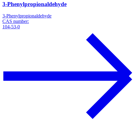
3-Phenylpropionaldehyde
3-Phenylpropionaldehyde
CAS number:
104-53-0