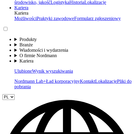
środowisko, jakość
Logistyka
Historia
Lokalizacje
Kariera
Kariera
Możliwości
Praktyki zawodowe
Formularz zgłoszeniowy
Produkty
Branże
Wiadomości i wydarzenia
O firmie Nordmann
Kariera
Ulubione
Wynik wyszukiwania
Nordmann Lab+
Ład korporacyjny
Kontakt
Lokalizacje
Pliki do
pobrania