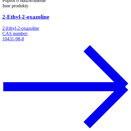
Poproś o oddzwonienie
Inne produkty
2-Ethyl-2-oxazoline
2-Ethyl-2-oxazoline
CAS number:
10431-98-8