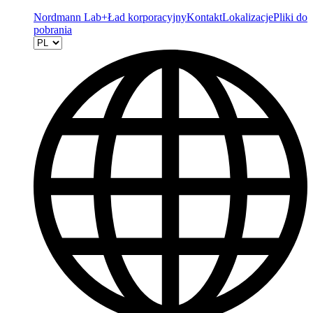
Nordmann Lab+
Ład korporacyjny
Kontakt
Lokalizacje
Pliki do
pobrania