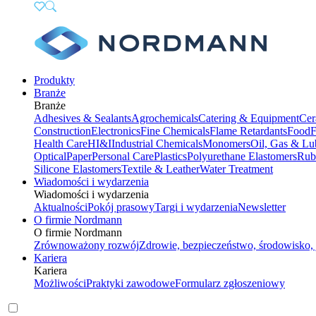
Produkty
Branże
Branże
Adhesives & Sealants
Agrochemicals
Catering & Equipment
Cer
Construction
Electronics
Fine Chemicals
Flame Retardants
Food
F
Health Care
HI&I
Industrial Chemicals
Monomers
Oil, Gas & Lu
Optical
Paper
Personal Care
Plastics
Polyurethane Elastomers
Rub
Silicone Elastomers
Textile & Leather
Water Treatment
Wiadomości i wydarzenia
Wiadomości i wydarzenia
Aktualności
Pokój prasowy
Targi i wydarzenia
Newsletter
O firmie Nordmann
O firmie Nordmann
Zrównoważony rozwój
Zdrowie, bezpieczeństwo, środowisko, 
Kariera
Kariera
Możliwości
Praktyki zawodowe
Formularz zgłoszeniowy