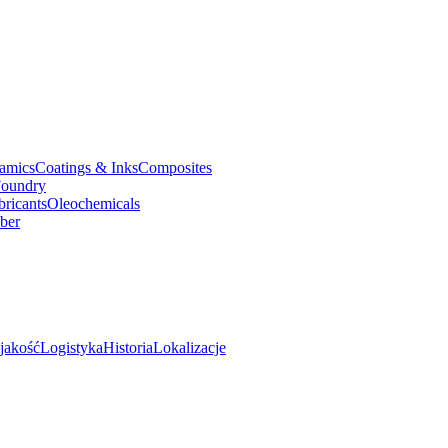
amics
Coatings & Inks
Composites
oundry
bricants
Oleochemicals
ber
jakość
Logistyka
Historia
Lokalizacje