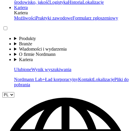
środowisko, jakość
Logistyka
Historia
Lokalizacje
Kariera
Kariera
Możliwości
Praktyki zawodowe
Formularz zgłoszeniowy
Produkty
Branże
Wiadomości i wydarzenia
O firmie Nordmann
Kariera
Ulubione
Wynik wyszukiwania
Nordmann Lab+
Ład korporacyjny
Kontakt
Lokalizacje
Pliki do
pobrania