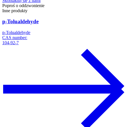
Skontaktuj się z nami
Poproś o oddzwonienie
Inne produkty
p-Tolualdehyde
p-Tolualdehyde
CAS number:
104-92-7