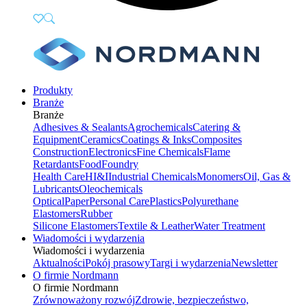
Produkty
Branże
Branże
Adhesives & Sealants
Agrochemicals
Catering &
Equipment
Ceramics
Coatings & Inks
Composites
Construction
Electronics
Fine Chemicals
Flame
Retardants
Food
Foundry
Health Care
HI&I
Industrial Chemicals
Monomers
Oil, Gas &
Lubricants
Oleochemicals
Optical
Paper
Personal Care
Plastics
Polyurethane
Elastomers
Rubber
Silicone Elastomers
Textile & Leather
Water Treatment
Wiadomości i wydarzenia
Wiadomości i wydarzenia
Aktualności
Pokój prasowy
Targi i wydarzenia
Newsletter
O firmie Nordmann
O firmie Nordmann
Zrównoważony rozwój
Zdrowie, bezpieczeństwo,