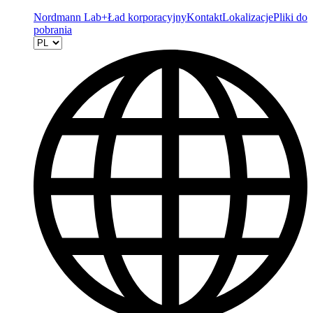
Nordmann Lab+
Ład korporacyjny
Kontakt
Lokalizacje
Pliki do
pobrania