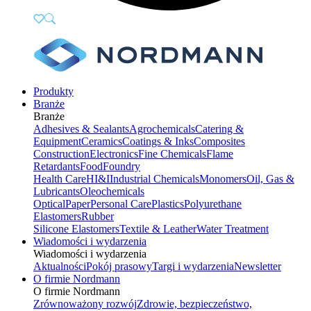
Produkty
Branże
Branże
Adhesives & Sealants
Agrochemicals
Catering &
Equipment
Ceramics
Coatings & Inks
Composites
Construction
Electronics
Fine Chemicals
Flame
Retardants
Food
Foundry
Health Care
HI&I
Industrial Chemicals
Monomers
Oil, Gas &
Lubricants
Oleochemicals
Optical
Paper
Personal Care
Plastics
Polyurethane
Elastomers
Rubber
Silicone Elastomers
Textile & Leather
Water Treatment
Wiadomości i wydarzenia
Wiadomości i wydarzenia
Aktualności
Pokój prasowy
Targi i wydarzenia
Newsletter
O firmie Nordmann
O firmie Nordmann
Zrównoważony rozwój
Zdrowie, bezpieczeństwo,