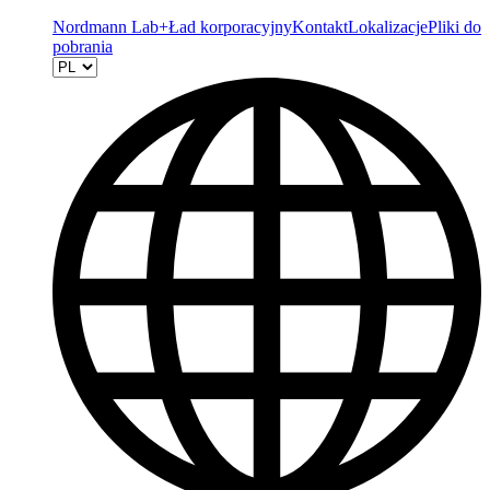
Nordmann Lab+
Ład korporacyjny
Kontakt
Lokalizacje
Pliki do
pobrania