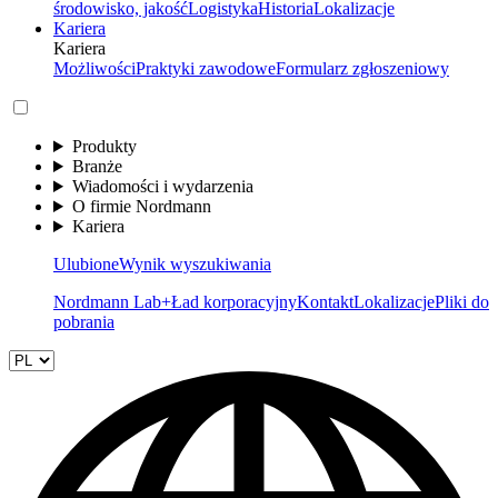
środowisko, jakość
Logistyka
Historia
Lokalizacje
Kariera
Kariera
Możliwości
Praktyki zawodowe
Formularz zgłoszeniowy
Produkty
Branże
Wiadomości i wydarzenia
O firmie Nordmann
Kariera
Ulubione
Wynik wyszukiwania
Nordmann Lab+
Ład korporacyjny
Kontakt
Lokalizacje
Pliki do
pobrania