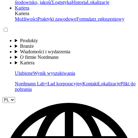
środowisko, jakość
Logistyka
Historia
Lokalizacje
Kariera
Kariera
Możliwości
Praktyki zawodowe
Formularz zgłoszeniowy
Produkty
Branże
Wiadomości i wydarzenia
O firmie Nordmann
Kariera
Ulubione
Wynik wyszukiwania
Nordmann Lab+
Ład korporacyjny
Kontakt
Lokalizacje
Pliki do
pobrania