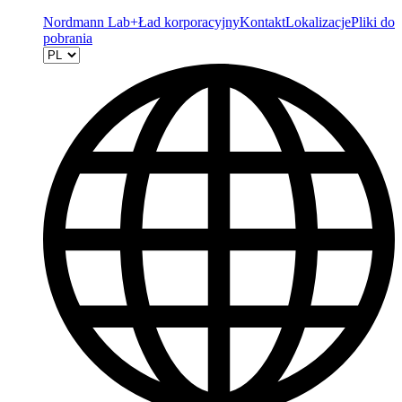
Nordmann Lab+
Ład korporacyjny
Kontakt
Lokalizacje
Pliki do
pobrania