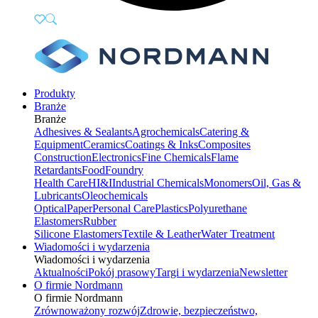
Produkty
Branże
Branże
Adhesives & Sealants
Agrochemicals
Catering &
Equipment
Ceramics
Coatings & Inks
Composites
Construction
Electronics
Fine Chemicals
Flame
Retardants
Food
Foundry
Health Care
HI&I
Industrial Chemicals
Monomers
Oil, Gas &
Lubricants
Oleochemicals
Optical
Paper
Personal Care
Plastics
Polyurethane
Elastomers
Rubber
Silicone Elastomers
Textile & Leather
Water Treatment
Wiadomości i wydarzenia
Wiadomości i wydarzenia
Aktualności
Pokój prasowy
Targi i wydarzenia
Newsletter
O firmie Nordmann
O firmie Nordmann
Zrównoważony rozwój
Zdrowie, bezpieczeństwo,