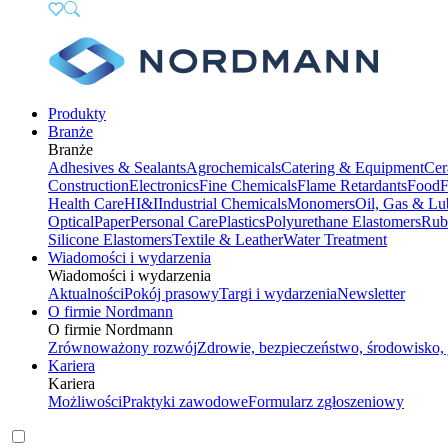
Produkty
Branże
Branże
Adhesives & Sealants
Agrochemicals
Catering & Equipment
Cer
Construction
Electronics
Fine Chemicals
Flame Retardants
Food
F
Health Care
HI&I
Industrial Chemicals
Monomers
Oil, Gas & Lu
Optical
Paper
Personal Care
Plastics
Polyurethane Elastomers
Rub
Silicone Elastomers
Textile & Leather
Water Treatment
Wiadomości i wydarzenia
Wiadomości i wydarzenia
Aktualności
Pokój prasowy
Targi i wydarzenia
Newsletter
O firmie Nordmann
O firmie Nordmann
Zrównoważony rozwój
Zdrowie, bezpieczeństwo, środowisko, 
Kariera
Kariera
Możliwości
Praktyki zawodowe
Formularz zgłoszeniowy