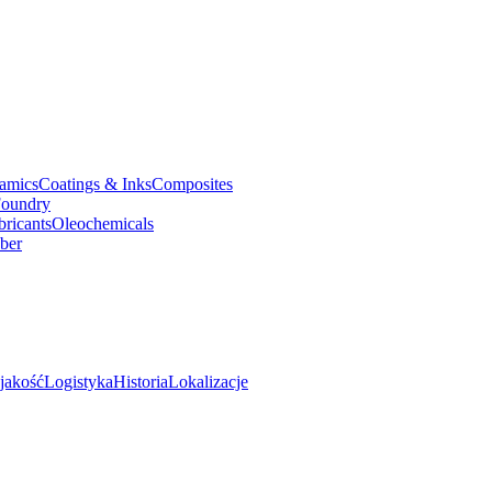
amics
Coatings & Inks
Composites
oundry
bricants
Oleochemicals
ber
jakość
Logistyka
Historia
Lokalizacje