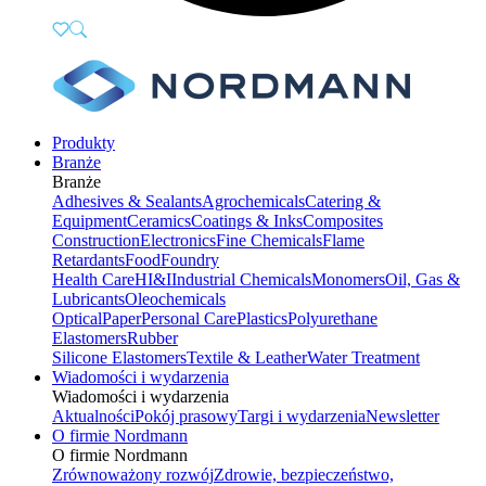
Produkty
Branże
Branże
Adhesives & Sealants
Agrochemicals
Catering &
Equipment
Ceramics
Coatings & Inks
Composites
Construction
Electronics
Fine Chemicals
Flame
Retardants
Food
Foundry
Health Care
HI&I
Industrial Chemicals
Monomers
Oil, Gas &
Lubricants
Oleochemicals
Optical
Paper
Personal Care
Plastics
Polyurethane
Elastomers
Rubber
Silicone Elastomers
Textile & Leather
Water Treatment
Wiadomości i wydarzenia
Wiadomości i wydarzenia
Aktualności
Pokój prasowy
Targi i wydarzenia
Newsletter
O firmie Nordmann
O firmie Nordmann
Zrównoważony rozwój
Zdrowie, bezpieczeństwo,