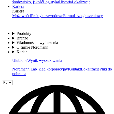
środowisko, jakość
Logistyka
Historia
Lokalizacje
Kariera
Kariera
Możliwości
Praktyki zawodowe
Formularz zgłoszeniowy
Produkty
Branże
Wiadomości i wydarzenia
O firmie Nordmann
Kariera
Ulubione
Wynik wyszukiwania
Nordmann Lab+
Ład korporacyjny
Kontakt
Lokalizacje
Pliki do
pobrania