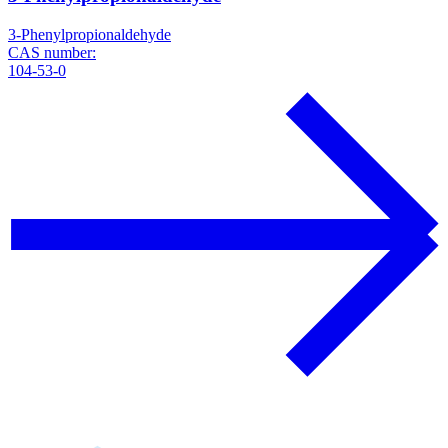
3-Phenylpropionaldehyde
CAS number:
104-53-0