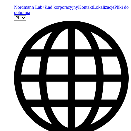
Nordmann Lab+
Ład korporacyjny
Kontakt
Lokalizacje
Pliki do
pobrania