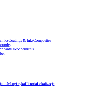
amics
Coatings & Inks
Composites
oundry
bricants
Oleochemicals
ber
jakość
Logistyka
Historia
Lokalizacje