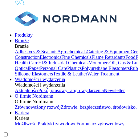
Produkty
Branże
Branże
Adhesives & Sealants
Agrochemicals
Catering & Equipment
Cer
Construction
Electronics
Fine Chemicals
Flame Retardants
Food
F
Health Care
HI&I
Industrial Chemicals
Monomers
Oil, Gas & Lu
Optical
Paper
Personal Care
Plastics
Polyurethane Elastomers
Rub
Silicone Elastomers
Textile & Leather
Water Treatment
Wiadomości i wydarzenia
Wiadomości i wydarzenia
Aktualności
Pokój prasowy
Targi i wydarzenia
Newsletter
O firmie Nordmann
O firmie Nordmann
Zrównoważony rozwój
Zdrowie, bezpieczeństwo, środowisko, 
Kariera
Kariera
Możliwości
Praktyki zawodowe
Formularz zgłoszeniowy