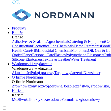
Produkty
Branże
Branże
Adhesives & Sealants
Agrochemicals
Catering & Equipment
Cer
Construction
Electronics
Fine Chemicals
Flame Retardants
Food
F
Health Care
HI&I
Industrial Chemicals
Monomers
Oil, Gas & Lu
Optical
Paper
Personal Care
Plastics
Polyurethane Elastomers
Rub
Silicone Elastomers
Textile & Leather
Water Treatment
Wiadomości i wydarzenia
Wiadomości i wydarzenia
Aktualności
Pokój prasowy
Targi i wydarzenia
Newsletter
O firmie Nordmann
O firmie Nordmann
Zrównoważony rozwój
Zdrowie, bezpieczeństwo, środowisko, 
Kariera
Kariera
Możliwości
Praktyki zawodowe
Formularz zgłoszeniowy