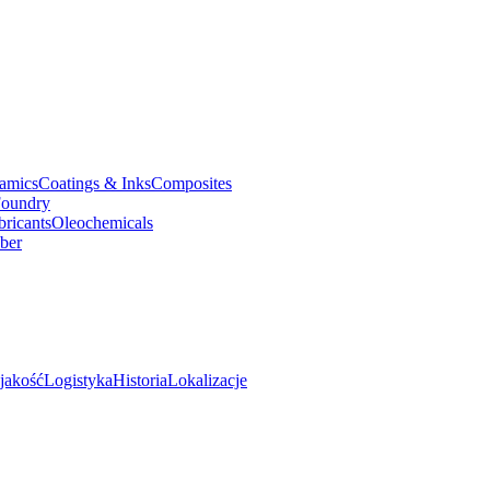
amics
Coatings & Inks
Composites
oundry
bricants
Oleochemicals
ber
jakość
Logistyka
Historia
Lokalizacje