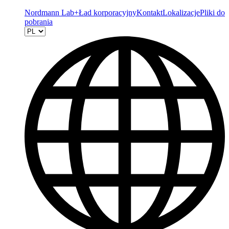
Nordmann Lab+
Ład korporacyjny
Kontakt
Lokalizacje
Pliki do
pobrania