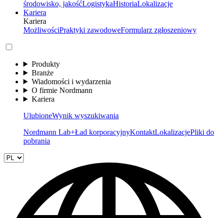
środowisko, jakość
Logistyka
Historia
Lokalizacje
Kariera
Kariera
Możliwości
Praktyki zawodowe
Formularz zgłoszeniowy
Produkty
Branże
Wiadomości i wydarzenia
O firmie Nordmann
Kariera
Ulubione
Wynik wyszukiwania
Nordmann Lab+
Ład korporacyjny
Kontakt
Lokalizacje
Pliki do
pobrania