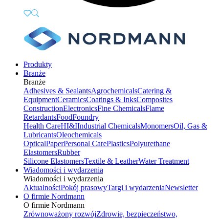
Produkty
Branże
Branże
Adhesives & Sealants
Agrochemicals
Catering &
Equipment
Ceramics
Coatings & Inks
Composites
Construction
Electronics
Fine Chemicals
Flame
Retardants
Food
Foundry
Health Care
HI&I
Industrial Chemicals
Monomers
Oil, Gas &
Lubricants
Oleochemicals
Optical
Paper
Personal Care
Plastics
Polyurethane
Elastomers
Rubber
Silicone Elastomers
Textile & Leather
Water Treatment
Wiadomości i wydarzenia
Wiadomości i wydarzenia
Aktualności
Pokój prasowy
Targi i wydarzenia
Newsletter
O firmie Nordmann
O firmie Nordmann
Zrównoważony rozwój
Zdrowie, bezpieczeństwo,