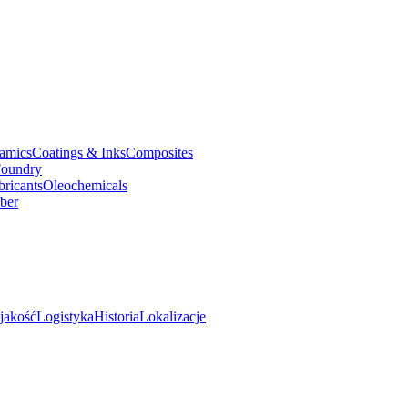
amics
Coatings & Inks
Composites
oundry
bricants
Oleochemicals
ber
jakość
Logistyka
Historia
Lokalizacje