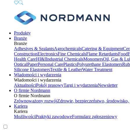
Produkty
Branże
Branże
Adhesives & Sealants
Agrochemicals
Catering & Equipment
Cer
Construction
Electronics
Fine Chemicals
Flame Retardants
Food
F
Health Care
HI&I
Industrial Chemicals
Monomers
Oil, Gas & Lu
Optical
Paper
Personal Care
Plastics
Polyurethane Elastomers
Rub
Silicone Elastomers
Textile & Leather
Water Treatment
Wiadomości i wydarzenia
Wiadomości i wydarzenia
Aktualności
Pokój prasowy
Targi i wydarzenia
Newsletter
O firmie Nordmann
O firmie Nordmann
Zrównoważony rozwój
Zdrowie, bezpieczeństwo, środowisko, 
Kariera
Kariera
Możliwości
Praktyki zawodowe
Formularz zgłoszeniowy